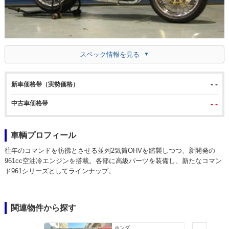
スペック情報を見る
- -
新車価格帯（実勢価格）
中古車価格帯
- -
車輌プロフィール
往年のコマンドを彷彿とさせる並列2気筒OHVを踏襲しつつ、新開発の
961cc空油冷エンジンを搭載。各部に高級パーツを装備し、新たなコマン
ド961シリーズとしてラインナップ。
関連物件から探す
ホンダ