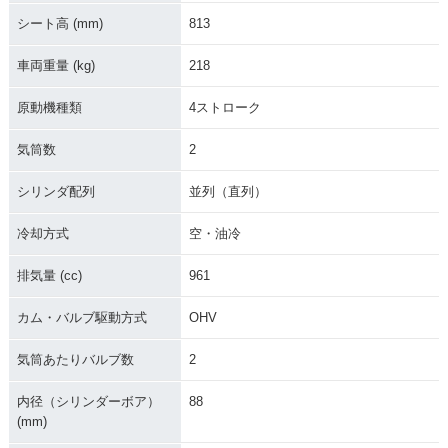
シート高 (mm)
813
車両重量 (kg)
218
原動機種類
4ストローク
気筒数
2
シリンダ配列
並列（直列）
冷却方式
空・油冷
排気量 (cc)
961
カム・バルブ駆動方式
OHV
気筒あたりバルブ数
2
内径（シリンダーボア）
88
(mm)