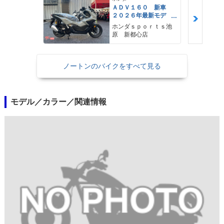
ＡＤＶ１６０ 新車
２０２６年最新モデ
ル パールスモーキー
ホンダｓｐｏｒｔｓ池
グレー スマートキ
原 新都心店
ー ２９Ｌメットイ
ン ＵＳＢ Ｔｙｐｅ
−Ｃ装備
ノートンのバイクをすべて見る
モデル／カラー／関連情報