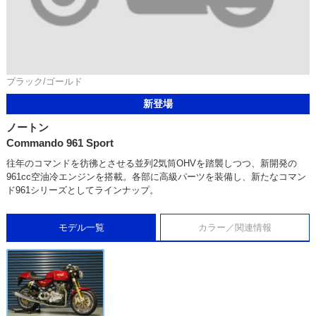
ブラック/ゴールド
新登場
ノートン
Commando 961 Sport
往年のコマンドを彷彿とさせる並列2気筒OHVを踏襲しつつ、新開発の
961cc空油冷エンジンを搭載。各部に高級パーツを装備し、新たなコマン
ド961シリーズとしてラインナップ。
モデル一覧
カラー／関連情報