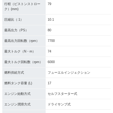
行程（ピストンストロー
79
ク）(mm)
圧縮比（:1）
10.1
最高出力（PS）
80
最高出力回転数（rpm）
7700
最大トルク（N・m）
74
最大トルク回転数（rpm）
6000
燃料供給方式
フューエルインジェクション
燃料タンク容量 (L)
17
エンジン始動方式
セルフスターター式
エンジン潤滑方式
ドライサンプ式