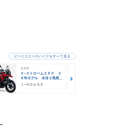
ビーエスエーのバイクをすべて見る
スズキ
ホンダ
Ｖ−ストローム２５０ ２
リード１２５
６年モデル 水冷２気筒
現行モデル 
エンジン ＬＥＤヘッド
ー ＬＥＤヘ
Ｊ−ＨＯＵＳＥ
前里ホンダ
ライト標準装備
ト Ｔｙｐｅ
ー