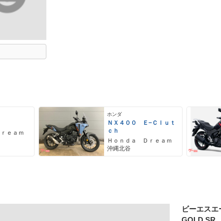
ホンダ
ＮＸ４００ Ｅ−Ｃｌｕｔ
ｃｈ
Ｄｒｅａｍ
Ｈｏｎｄａ Ｄｒｅａｍ
沖縄北谷
ビーエスエ
GOLD SR