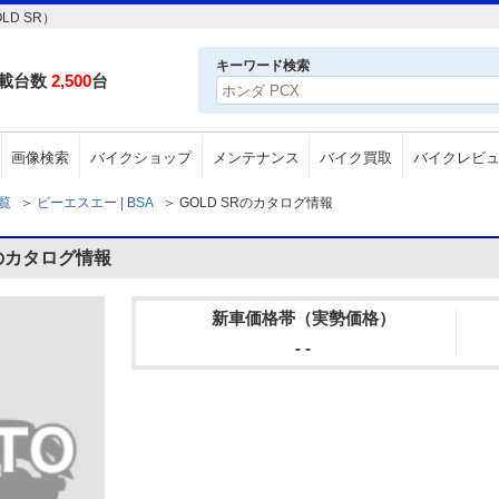
D SR）
キーワード検索
載台数
2,500
台
画像検索
バイクショップ
メンテナンス
バイク買取
バイクレビ
一覧
＞
ビーエスエー | BSA
＞
GOLD SRのカタログ情報
Rのカタログ情報
新車価格帯（実勢価格）
- -