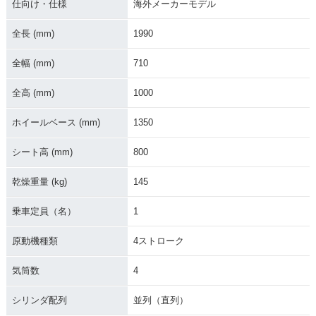
仕向け・仕様
海外メーカーモデル
全長 (mm)
1990
全幅 (mm)
710
全高 (mm)
1000
ホイールベース (mm)
1350
シート高 (mm)
800
乾燥重量 (kg)
145
乗車定員（名）
1
原動機種類
4ストローク
気筒数
4
シリンダ配列
並列（直列）