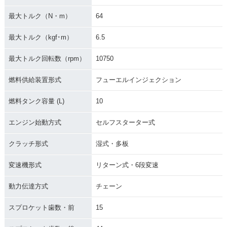
最大トルク（N・m）
64
最大トルク（kgf･m）
6.5
最大トルク回転数（rpm）
10750
燃料供給装置形式
フューエルインジェクション
燃料タンク容量 (L)
10
エンジン始動方式
セルフスターター式
クラッチ形式
湿式・多板
変速機形式
リターン式・6段変速
動力伝達方式
チェーン
スプロケット歯数・前
15