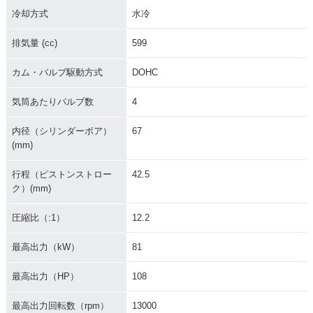
冷却方式
水冷
排気量 (cc)
599
カム・バルブ駆動方式
DOHC
気筒あたりバルブ数
4
内径（シリンダーボア）
67
(mm)
行程（ピストンストロー
42.5
ク）(mm)
圧縮比（:1）
12.2
最高出力（kW）
81
最高出力（HP）
108
最高出力回転数（rpm）
13000