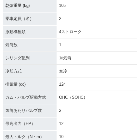
乾燥重量 (kg)
105
乗車定員（名）
2
原動機種類
4ストローク
気筒数
1
シリンダ配列
単気筒
冷却方式
空冷
排気量 (cc)
124
カム・バルブ駆動方式
OHC（SOHC）
気筒あたりバルブ数
2
最高出力（HP）
12
最大トルク（N・m）
10