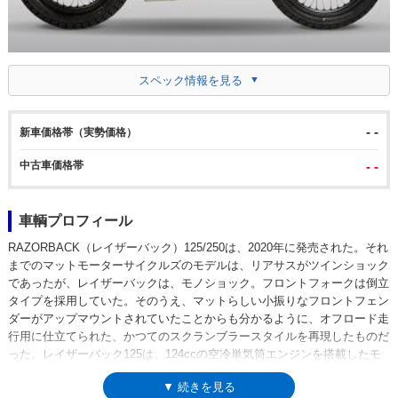
スペック情報を見る
- -
新車価格帯（実勢価格）
中古車価格帯
- -
車輌プロフィール
RAZORBACK（レイザーバック）125/250は、2020年に発売された。それ
までのマットモーターサイクルズのモデルは、リアサスがツインショック
であったが、レイザーバックは、モノショック。フロントフォークは倒立
タイプを採用していた。そのうえ、マットらしい小振りなフロントフェン
ダーがアップマウントされていたことからも分かるように、オフロード走
行用に仕立てられた、かつてのスクランブラースタイルを再現したものだ
った。レイザーバック125は、124ccの空冷単気筒エンジンを搭載したモ
デル。5速ミッション、前後ディスクブレーキ（前後連動式）を装備して
▼ 続きを見る
いた。なお、モデル名のRAZORBACKは、アメリカ英語では野生の豚、