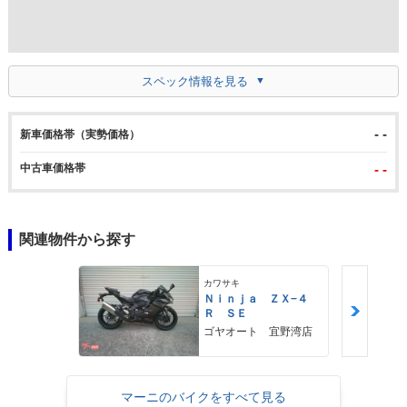
スペック情報を見る
- -
新車価格帯（実勢価格）
中古車価格帯
- -
関連物件から探す
カワサキ
Ｎｉｎｊａ ＺＸ−４
Ｒ ＳＥ
ゴヤオート 宜野湾店
マーニのバイクをすべて見る