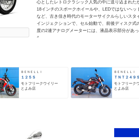
心としたレトロクラシック人気の中に送り込まれたか
18インチのスポークホイールや、LEDではないヘ
など、古き佳き時代のモーターサイクルらしいスタ
インジェクションで、セル始動で、前後ディスク式の
度の2連アナログメーターには、液晶表示部分があ
た。
ＢＥＮＥＬＬＩ
ＢＥＮＥＬＬＩ
１２５Ｓ
ＴＮＴ２４９
モトフリークウイリー
モトフリーク
とよみ店
とよみ店