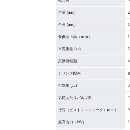
発売月
6
全長 (mm)
2
全高 (mm)
1
最低地上高（ｍｍ）
1
車両重量 (kg)
2
原動機種類
シリンダ配列
排気量 (cc)
3
気筒あたりバルブ数
2
行程（ピストンストローク）(mm)
9
最高出力（kW）
1