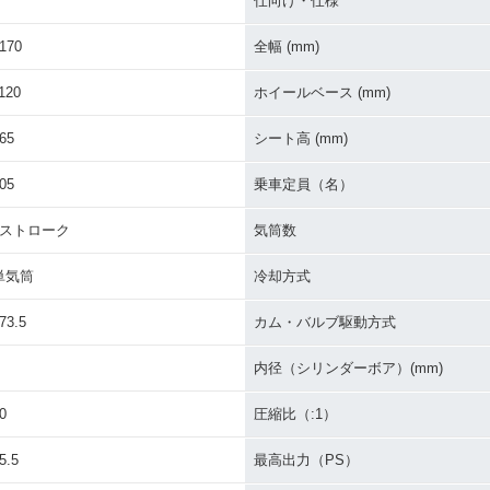
仕向け・仕様
170
全幅 (mm)
120
ホイールベース (mm)
65
シート高 (mm)
05
乗車定員（名）
4ストローク
気筒数
単気筒
冷却方式
73.5
カム・バルブ駆動方式
内径（シリンダーボア）(mm)
0
圧縮比（:1）
5.5
最高出力（PS）