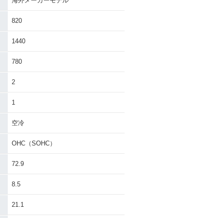
海外メーカーモデル
820
1440
780
2
1
空冷
OHC（SOHC）
72.9
8.5
21.1