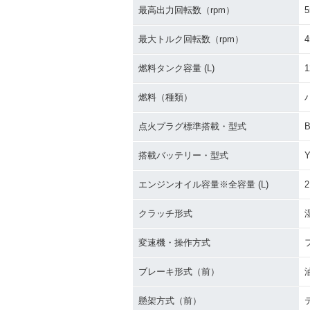
最高出力回転数（rpm）
5
最大トルク回転数（rpm）
4
燃料タンク容量 (L)
1
燃料（種類）
点火プラグ標準搭載・型式
搭載バッテリー・型式
Y
エンジンオイル容量※全容量 (L)
2
クラッチ形式
変速機・操作方式
ブレーキ形式（前）
懸架方式（前）