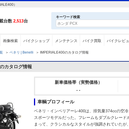
ALE400）
キーワード検索
載台数
2,513
台
画像検索
バイクショップ
メンテナンス
バイク買取
バイクレビ
一覧
＞
ベネリ | Benelli
＞
IMPERIALE400のカタログ情報
400のカタログ情報
新車価格帯（実勢価格）
- -
車輌プロフィール
ベネリ・インペリアーレ400は、排気量374ccの空
スポーツモデルだった。フレームもダブルクレード
まって、クラシカルなスタイルが強調されていたが、