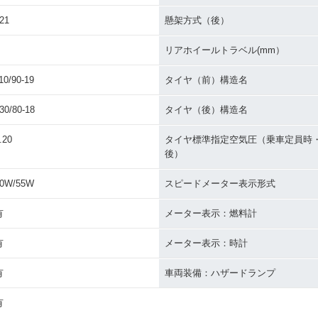
21
懸架方式（後）
リアホイールトラベル(mm）
10/90-19
タイヤ（前）構造名
30/80-18
タイヤ（後）構造名
.20
タイヤ標準指定空気圧（乗車定員時
後）
0W/55W
スピードメーター表示形式
有
メーター表示：燃料計
有
メーター表示：時計
有
車両装備：ハザードランプ
有