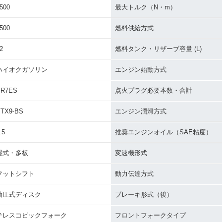
500
最大トルク（N・m）
500
燃料供給方式
2
燃料タンク・リザーブ容量 (L)
ハイオクガソリン
エンジン始動方式
BR7ES
点火プラグ必要本数・合計
TX9-BS
エンジン潤滑方式
.5
推奨エンジンオイル（SAE粘度）
湿式・多板
変速機形式
フットシフト
動力伝達方式
油圧式ディスク
ブレーキ形式（後）
テレスコピックフォーク
フロントフォークタイプ