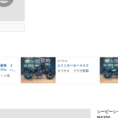
カワサキ
 新車 ２
エリミネーター４００
モデル パ
カワサキ プラザ那覇
ーグレー
ｒｔｓ池
 ２９Ｌ
ＵＳＢ Ｔ
シービーシ
MAX50