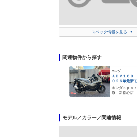
スペック情報を見る
関連物件から探す
ホンダ
ＡＤＶ１６０
０２６年最新
ールスモーキ
ホンダｓｐｏ
スマートキー
原 新都心店
メットイン 
ｙｐｅ−Ｃ装備
モデル／カラー／関連情報