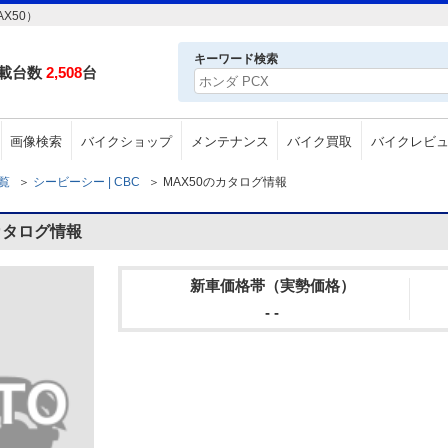
X50）
キーワード検索
載台数
2,508
台
画像検索
バイクショップ
メンテナンス
バイク買取
バイクレビ
一覧
＞
シービーシー | CBC
＞
MAX50のカタログ情報
カタログ情報
新車価格帯（実勢価格）
- -