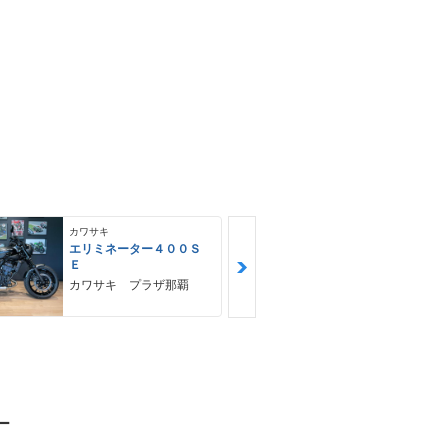
カワサキ
カワサキ
エリミネーター４００Ｓ
Ｚ９００ＲＳ
Ｅ
カワサキ プ
カワサキ プラザ那覇
ー