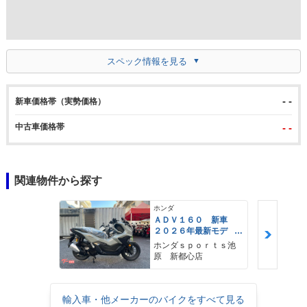
スペック情報を見る
- -
新車価格帯（実勢価格）
中古車価格帯
- -
関連物件から探す
ホンダ
ＡＤＶ１６０ 新車
２０２６年最新モデ
ル パールスモーキー
ホンダｓｐｏｒｔｓ池
グレー スマートキ
原 新都心店
ー ２９Ｌメットイ
ン ＵＳＢ Ｔｙｐｅ
−Ｃ装備
輸入車・他メーカーのバイクをすべて見る