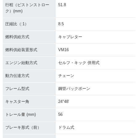
行程（ピストンストロー
51.8
ク）(mm)
圧縮比（:1）
8.5
燃料供給方式
キャブレター
燃料供給装置形式
VM16
エンジン始動方式
セルフ・キック 併用式
動力伝達方式
チェーン
フレーム型式
鋼管バックボーン
キャスター角
24°48′
トレール量 (mm)
56
ブレーキ形式（前）
ドラム式