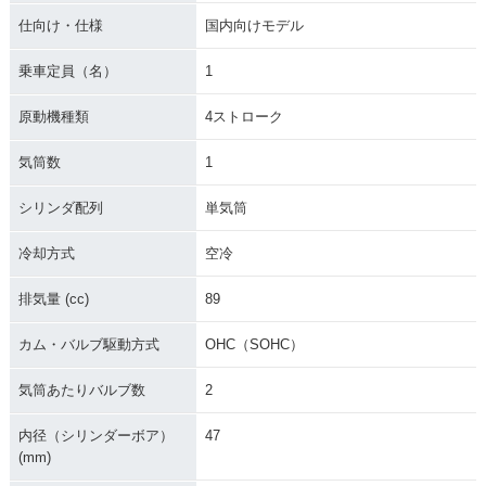
仕向け・仕様
国内向けモデル
乗車定員（名）
1
原動機種類
4ストローク
気筒数
1
シリンダ配列
単気筒
冷却方式
空冷
排気量 (cc)
89
カム・バルブ駆動方式
OHC（SOHC）
気筒あたりバルブ数
2
内径（シリンダーボア）
47
(mm)