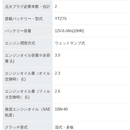
点火プラグ必要本数・合計
2
搭載バッテリー・型式
YTZ7S
バッテリー容量
12V-6.0Ah(10HR)
エンジン潤滑方式
ウェットサンプ式
エンジンオイル容量※全容
3.0
量 (L)
エンジンオイル量（オイル
2.3
交換時） (L)
エンジンオイル量（フィル
2.6
タ交換時） (L)
推奨エンジンオイル（SAE
10W-40
粘度）
クラッチ形式
湿式・多板