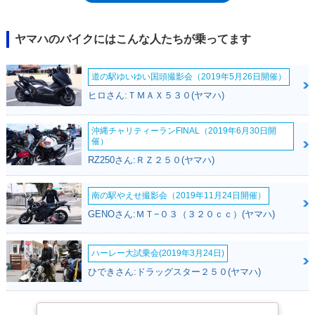
載していたが（※2）、新型テネレ700は、689ccの並列2気筒エンジンを
搭載。このエンジンは、MT-07やXSR700に用いられていたものをベース
に、アドベンチャーモデル向けのセッティングが行われたものだった。2
ヤマハのバイクにはこんな人たちが乗ってます
気筒になったとはいえ、もともとコンパクトなエンジンだったので、「テ
ネレ」らしいスリムな車体は変わっていない。ホイールサイズは前21イン
道の駅ゆいゆい国頭撮影会（2019年5月26日開催）
チ、後ろ18インチ。タイヤはピレリ製のスコーピオンラリーSTRがセット
されていた。2019年10月に開催された第46回東京モーターショー2019に
ヒロさん:ＴＭＡＸ５３０(ヤマハ)
参考出品され、2020年夏以降の日本での発売予定がアナウンスされ、実
際に2020年7月31日に発売された。2022年モデルで、平成32年（令和2
沖縄チャリティーランFINAL（2019年6月30日開
年）排出ガス規制に適合した。2024年モデルでは、同じ時代の欧州向け
催）
モデルと同じように、LEDウインカーを採用し、タテ型なのが特徴だった
RZ250さん:ＲＺ２５０(ヤマハ)
液晶メーターは、フルカラー仕様になった。USB電源ソケットを採用。
ABSにはキャンセル機構が追加された。後輪のみオフも可能になった。
2024年11月に、欧州市場向けの2025年モデルが発表された。新しいフロ
南の駅やえせ撮影会（2019年11月24日開催）
ントマスクが与えられるとともに、各部のアップデートが施された。その
GENOさん:ＭＴ−０３（３２０ｃｃ）(ヤマハ)
主な内容は、電子制御スロットル採用によるスロットルマップの切り替え
機構の搭載、フルアジャスタブルタイプの前後サス、フレームの強化、大
きくなったフットペグ、これまでよりも大きくなった6.3インチのタテ型
ハーレー大試乗会(2019年3月24日)
フルカラー液晶ディスプレイメーターの装備など。2025年モデルは、
ひできさん:ドラッグスター２５０(ヤマハ)
2025年3月から日本国内でも発売された。※1・サハラ砂漠の中南部を指
す「テネレ砂漠」に由来。テネレは、現地トゥアレグ族の言葉で「何もな
い場所」を意味。※2・2気筒エンジン車は「スーパーテネレ」とされてい