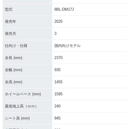
型式
8BL-DM17J
発売年
2025
発売月
3
2020年 Tenere700
2019年 Tenere70
2017年 Tenere700
ABS・新登場
0・その他
World Raid Prototy
pe・その他
仕向け・仕様
国内向けモデル
全長 (mm)
2370
全幅 (mm)
935
全高 (mm)
1455
2016年 T7 Concep
t・その他
ホイールベース (mm)
1595
最低地上高（ｍｍ）
240
シート高 (mm)
845