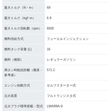
最大トルク（N・m）
69
最大トルク（kgf･m）
6.9
最大トルク回転数（rpm）
6500
燃料供給方式
フューエルインジェクション
燃料タンク容量 (L)
16
燃料（種類）
レギュラーガソリン
満タン時航続距離（概算・
571.2
参考値）
エンジン始動方式
セルフスターター式
点火装置
フルトランジスタ式
点火プラグ標準搭載・型式
LMAR8A-9