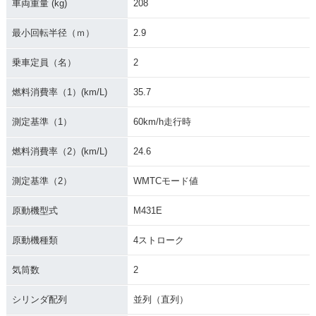
車両重量 (kg)
208
最小回転半径（ｍ）
2.9
乗車定員（名）
2
燃料消費率（1）(km/L)
35.7
測定基準（1）
60km/h走行時
燃料消費率（2）(km/L)
24.6
測定基準（2）
WMTCモード値
原動機型式
M431E
原動機種類
4ストローク
気筒数
2
シリンダ配列
並列（直列）