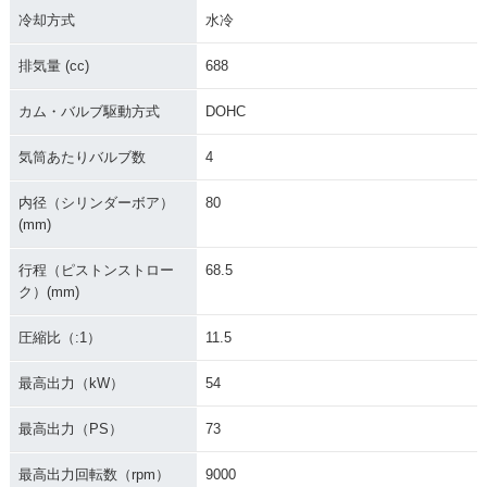
冷却方式
水冷
排気量 (cc)
688
カム・バルブ駆動方式
DOHC
気筒あたりバルブ数
4
内径（シリンダーボア）
80
(mm)
行程（ピストンストロー
68.5
ク）(mm)
圧縮比（:1）
11.5
最高出力（kW）
54
最高出力（PS）
73
最高出力回転数（rpm）
9000