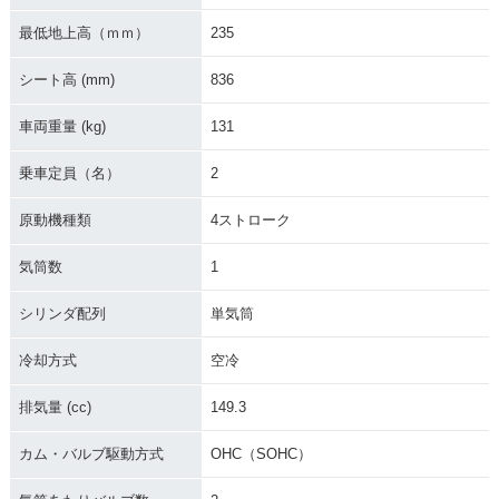
最低地上高（ｍｍ）
235
シート高 (mm)
836
車両重量 (kg)
131
乗車定員（名）
2
原動機種類
4ストローク
気筒数
1
シリンダ配列
単気筒
冷却方式
空冷
排気量 (cc)
149.3
カム・バルブ駆動方式
OHC（SOHC）