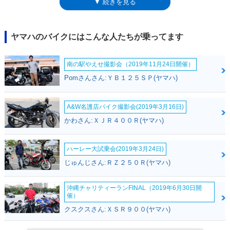
▼ 続きを見る
ス）となっていた。これは、エタノール混合燃料に対応したモデルを、特
に「ブルーフレックス」と呼称していたため。
ヤマハのバイクにはこんな人たちが乗ってます
南の駅やえせ撮影会（2019年11月24日開催）
Pomさんさん:ＹＢ１２５ＳＰ(ヤマハ)
A&W名護店バイク撮影会(2019年3月16日)
かわさん:ＸＪＲ４００Ｒ(ヤマハ)
ハーレー大試乗会(2019年3月24日)
じゅんじさん:ＲＺ２５０Ｒ(ヤマハ)
沖縄チャリティーランFINAL（2019年6月30日開
催）
クスクスさん:ＸＳＲ９００(ヤマハ)