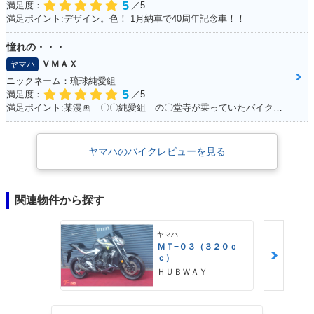
5
満足度：
／5
満足ポイント:デザイン。色！ 1月納車で40周年記念車！！
憧れの・・・
ＶＭＡＸ
ヤマハ
ニックネーム：琉球純愛組
5
満足度：
／5
満足ポイント:某漫画 〇〇純愛組 の〇堂寺が乗っていたバイク。。。 私もジャックナイフを決めたいと思い、毎日学校にも行かず土方のバイトをしてためた150万 荒馬のようなハンドリング、じゃじゃ馬のような加速。。。全てが最高でした！ 20年たった今でもガレージでしっかり現役です！！最高の相棒ですよ！！
ヤマハのバイクレビューを見る
関連物件から探す
ヤマハ
ＭＴ−０３（３２０ｃ
ｃ）
ＨＵＢＷＡＹ