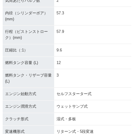
気筒あたりバルブ数
2
内径（シリンダーボア）
57.3
(mm)
行程（ピストンストロー
57.9
ク）(mm)
圧縮比（:1）
9.6
燃料タンク容量 (L)
12
燃料タンク・リザーブ容量
3
(L)
エンジン始動方式
セルフスターター式
エンジン潤滑方式
ウェットサンプ式
クラッチ形式
湿式・多板
変速機形式
リターン式・5段変速