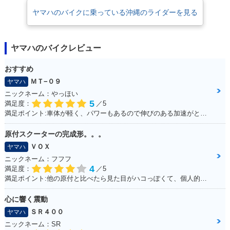
ヤマハのバイクに乗っている沖縄のライダーを見る
ヤマハのバイクレビュー
おすすめ
ＭＴ−０９
ヤマハ
ニックネーム：やっほい
5
満足度：
／5
満足ポイント:車体が軽く、パワーもあるので伸びのある加速がとてもいいです。 高速道路も走りましたが、とても楽しめました。 また三気筒エンジンがとても気持ちよく、 国産車で三気筒エンジンはとても貴重だと感じた１台です。
原付スクーターの完成形。。。
ＶＯＸ
ヤマハ
ニックネーム：フフフ
4
満足度：
／5
満足ポイント:他の原付と比べたら見た目がハコっぽくて、個人的に好みのデザインだった為3年程前に購入。 毎日通勤の足に利用していますが、これといった不都合もなく、いつも快適な通勤ができています。 特にシートが長く広いので、私(180cmの男性)でもゆったり座れて、たまにする遠出でも疲れにくいです。
心に響く震動
ＳＲ４００
ヤマハ
ニックネーム：SR