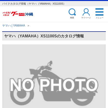
バイクカタログ情報（ヤマハ（YAMAHA）XS1100S）
検索
マイページ
メニュー
ヤマハ | YAMAHA
＞
ヤマハ（YAMAHA）XS1100Sのカタログ情報