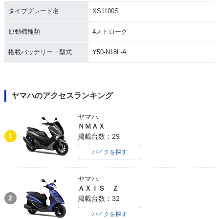
タイプグレード名
XS1100S
原動機種類
4ストローク
搭載バッテリー・型式
Y50-N18L-A
ヤマハのアクセスランキング
ヤマハ
ＮＭＡＸ
1
掲載台数：29
バイクを探す
ヤマハ
ＡＸＩＳ Ｚ
2
掲載台数：32
バイクを探す