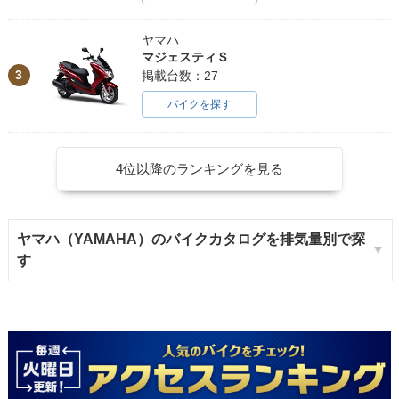
ヤマハ
マジェスティＳ
3
掲載台数：27
バイクを探す
4位以降のランキングを見る
ヤマハ（YAMAHA）のバイクカタログを排気量別で探
す