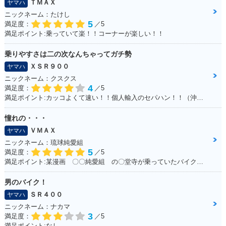
ＴＭＡＸ
ヤマハ
ニックネーム：たけし
5
満足度：
／5
満足ポイント:乗っていて楽！！コーナーが楽しい！！
乗りやすさは二の次なんちゃってガチ勢
ＸＳＲ９００
ヤマハ
ニックネーム：クスクス
4
満足度：
／5
満足ポイント:カッコよくて速い！！個人輸入のセパハン！！（沖縄で他に見たことがない・・）
憧れの・・・
ＶＭＡＸ
ヤマハ
ニックネーム：琉球純愛組
5
満足度：
／5
満足ポイント:某漫画 〇〇純愛組 の〇堂寺が乗っていたバイク。。。 私もジャックナイフを決めたいと思い、毎日学校にも行かず土方のバイトをしてためた150万 荒馬のようなハンドリング、じゃじゃ馬のような加速。。。全てが最高でした！ 20年たった今でもガレージでしっかり現役です！！最高の相棒ですよ！！
男のバイク！
ＳＲ４００
ヤマハ
ニックネーム：ナカマ
3
満足度：
／5
満足ポイント:なし