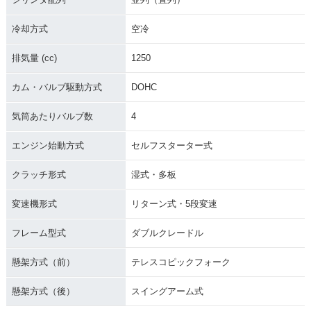
冷却方式
空冷
排気量 (cc)
1250
カム・バルブ駆動方式
DOHC
気筒あたりバルブ数
4
エンジン始動方式
セルフスターター式
クラッチ形式
湿式・多板
変速機形式
リターン式・5段変速
フレーム型式
ダブルクレードル
懸架方式（前）
テレスコピックフォーク
懸架方式（後）
スイングアーム式