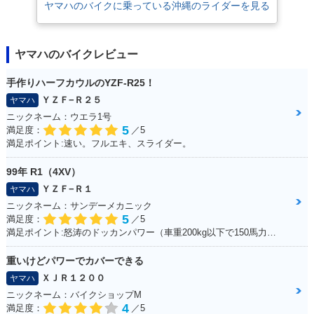
ヤマハのバイクに乗っている沖縄のライダーを見る
ヤマハのバイクレビュー
手作りハーフカウルのYZF-R25！
ＹＺＦ−Ｒ２５
ヤマハ
ニックネーム：ウエラ1号
5
満足度：
／5
満足ポイント:速い。フルエキ、スライダー。
99年 R1（4XV）
ＹＺＦ−Ｒ１
ヤマハ
ニックネーム：サンデーメカニック
5
満足度：
／5
満足ポイント:怒涛のドッカンパワー（車重200kg以下で150馬力） 最新SSほどのパワーはでてませんが、それでもPWR1.3と鋭い加速をします！ カウルがクイックファスナーの為、簡単脱着、整備がとてもし易いのもお気に入り。 車体は固過ぎず程よくしなりがあり、以外と街乗りも楽にこなせます。 99年は逆輸入車の為、リミッターカットなし、240kmまでスムーズに伸び、 サーキット走行も十分楽しめ、タイムアタックもそこそこ行けますが、 やはり、ツイスティロード最速というコンセプトから、ワインディング走行が一番気持ちよく走れます。 整備性も良く、街乗り～サーキット走行と幅広い守備範囲 人馬一体を体験でき、バイクを操る喜びを教えてくれる楽しい相棒です☆
重いけどパワーでカバーできる
ＸＪＲ１２００
ヤマハ
ニックネーム：バイクショップM
4
満足度：
／5