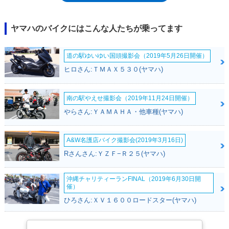
形のアルミ製スキッドプレート、ラジエターコアガード、チェーンガード
やオフロードグリップなどが採用されていた。採用されたスカイブルーに
ストロボパターンのカラーリングは、「テネレ」の名が初めて使われた
ヤマハのバイクにはこんな人たちが乗ってます
XT600テネレ（1983年-）に用いられたものがモチーフだった。2023年モ
デルでマイナーチェンジを受け、ABSは前後ともON、前後ともOFF、前
道の駅ゆいゆい国頭撮影会（2019年5月26日開催）
ON/後OFFの3モードが選択可能になった。これまでモノクロだった液晶
メーターがフルカラーになった。また、USBポートも設置された（充電の
ヒロさん:ＴＭＡＸ５３０(ヤマハ)
ための電力供給源として用いられた）。テネレ700ラリーは、2025年モデ
ルで、ベースモデルのテネレ700とともに仕様変更を受けた。テネレ700
と同じフロントマスクとなり、電子制御スロットルの採用などをうけた
南の駅やえせ撮影会（2019年11月24日開催）
が、車高が高く、エンジンの下に頑丈なスキッドプレートを備えた※日本
やらさん:ＹＡＭＡＨＡ・他車種(ヤマハ)
未発売（2024年11月現在）※日本仕様で2023年3月に発売されたパッケー
ジモデル「テネレ700ABSラリー」は、欧州向けのラリーエディションに
準じた装備だった。
A&W名護店バイク撮影会(2019年3月16日)
Rさんさん:ＹＺＦ−Ｒ２５(ヤマハ)
沖縄チャリティーランFINAL（2019年6月30日開
催）
ひろさん:ＸＶ１６００ロードスター(ヤマハ)