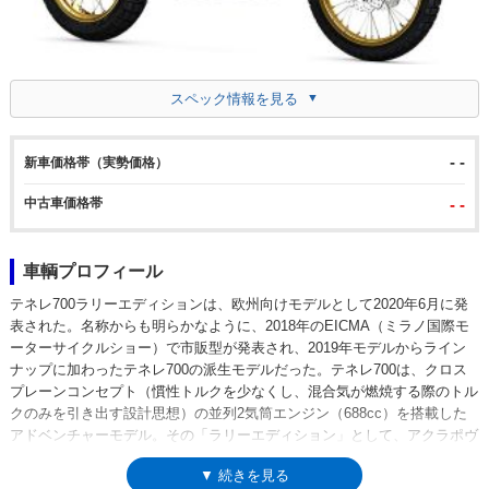
スペック情報を見る
- -
新車価格帯（実勢価格）
中古車価格帯
- -
車輌プロフィール
テネレ700ラリーエディションは、欧州向けモデルとして2020年6月に発
表された。名称からも明らかなように、2018年のEICMA（ミラノ国際モ
ーターサイクルショー）で市販型が発表され、2019年モデルからライン
ナップに加わったテネレ700の派生モデルだった。テネレ700は、クロス
プレーンコンセプト（慣性トルクを少なくし、混合気が燃焼する際のトル
クのみを引き出す設計思想）の並列2気筒エンジン（688cc）を搭載した
アドベンチャーモデル。その「ラリーエディション」として、アクラポヴ
ィッチ製のスリップオンサイレンサーが標準装備され、ライディングポジ
▼ 続きを見る
ションの自由度が高いラリーシート、4ミリ厚でヘビーデューティーな造