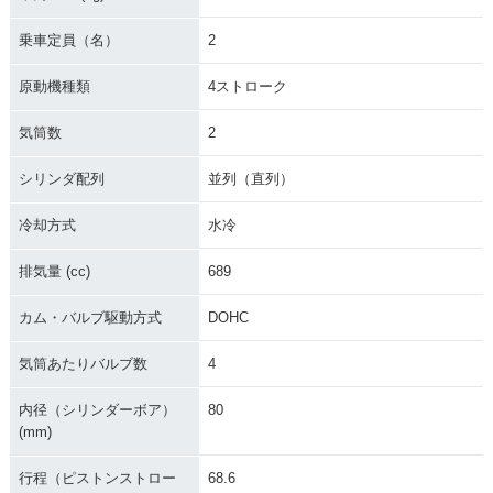
乗車定員（名）
2
原動機種類
4ストローク
気筒数
2
シリンダ配列
並列（直列）
冷却方式
水冷
排気量 (cc)
689
カム・バルブ駆動方式
DOHC
気筒あたりバルブ数
4
内径（シリンダーボア）
80
(mm)
行程（ピストンストロー
68.6