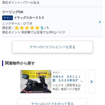
満足ポイント:パワーがある
ツーリングOK
ドラッグスター２５０
ヤマハ
ニックネーム：ひでき
5
満足度：
／5
満足ポイント:長距離でも近場でもOKなバイク
ヤマハのバイクレビューを見る
関連物件から探す
ヤマハ
ＮＭＡＸ ＳＥＬ１Ｊ
型 ２０２５年モデ
ル ＡＢＳ キーレ
バイクＲ（宜野湾大山
ス リアキャリア リ
本店）格安バイク販売
アＢＯＸ
ヤマハのバイクをすべて見る