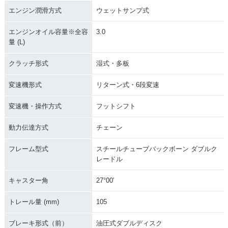
エンジン潤滑方式
ウェットサンプ式
エンジンオイル容量※全容
3.0
量 (L)
クラッチ形式
湿式・多板
変速機形式
リターン式・6段変速
変速機・操作方式
フットシフト
動力伝達方式
チェーン
フレーム型式
スチールチューブバックボーン ダブルク
レードル
キャスター角
27°00′
トレール量 (mm)
105
ブレーキ形式（前）
油圧式ダブルディスク