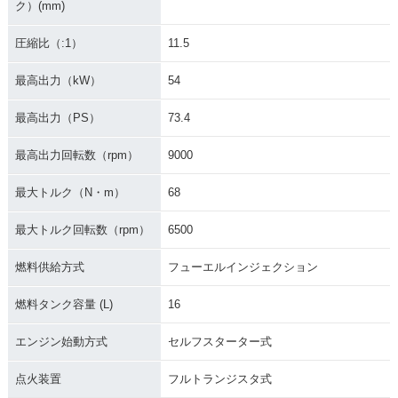
ク）(mm)
圧縮比（:1）
11.5
最高出力（kW）
54
最高出力（PS）
73.4
最高出力回転数（rpm）
9000
最大トルク（N・m）
68
最大トルク回転数（rpm）
6500
燃料供給方式
フューエルインジェクション
燃料タンク容量 (L)
16
エンジン始動方式
セルフスターター式
点火装置
フルトランジスタ式