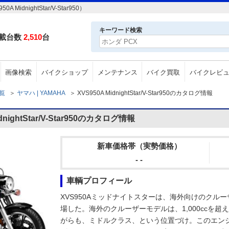
dnightStar/V-Star950）
キーワード検索
載台数
2,510
台
画像検索
バイクショップ
メンテナンス
バイク買取
バイクレビ
一覧
＞
ヤマハ | YAMAHA
＞
XVS950A MidnightStar/V-Star950のカタログ情報
ightStar/V-Star950のカタログ情報
新車価格帯（実勢価格）
- -
車輌プロフィール
XVS950Aミッドナイトスターは、海外向けのクルー
場した。海外のクルーザーモデルは、1,000ccを超
がらも、ミドルクラス、という位置づけ。このエンジン