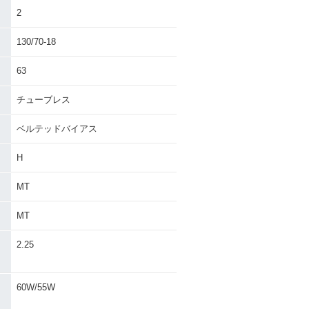
2
130/70-18
63
チューブレス
ベルテッドバイアス
H
MT
MT
・
2.25
60W/55W