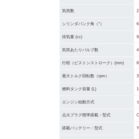
気筒数
2
シリンダバンク角（°）
6
排気量 (cc)
9
気筒あたりバルブ数
4
行程（ピストンストローク）(mm)
8
最大トルク回転数（rpm）
3
燃料タンク容量 (L)
1
エンジン始動方式
点火プラグ標準搭載・型式
C
搭載バッテリー・型式
Y