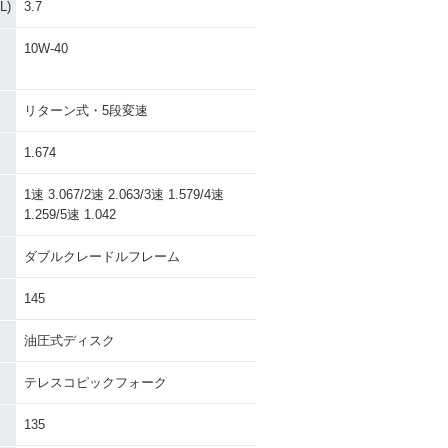
)
3.7
10W-40
リターン式・5段変速
1.674
1速 3.067/2速 2.063/3速 1.579/4速
1.259/5速 1.042
ダブルクレードルフレーム
145
油圧式ディスク
テレスコピックフォーク
135