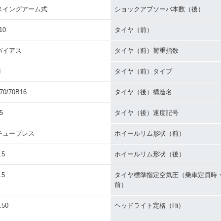
スイングアーム式
ショックアブソーバ本数（後）
10
タイヤ（前）
バイアス
タイヤ（前）荷重指数
H
タイヤ（前）タイプ
70/70B16
タイヤ（後）構造名
5
タイヤ（後）速度記号
チューブレス
ホイールリム形状（前）
.5
ホイールリム形状（後）
.5
タイヤ標準指定空気圧（乗車定員時
前）
.50
ヘッドライト定格（Hi）