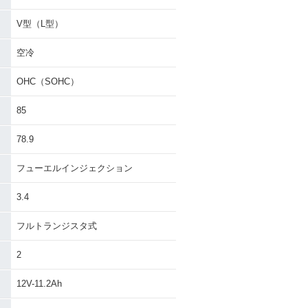
V型（L型）
空冷
OHC（SOHC）
85
78.9
フューエルインジェクション
3.4
フルトランジスタ式
2
12V-11.2Ah