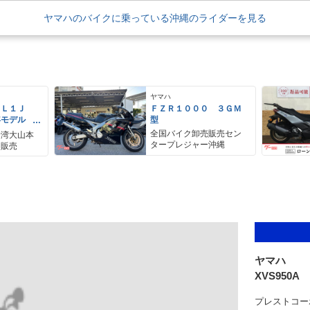
ヤマハのバイクに乗っている沖縄のライダーを見る
ヤマハ
ＥＬ１Ｊ
ＦＺＲ１０００ ３ＧＭ
年モデル
型
レス リア
全国バイク卸売販売セン
野湾大山本
アＢＯＸ
タープレジャー沖縄
ク販売
ヤマハ
XVS950A
プレストコー