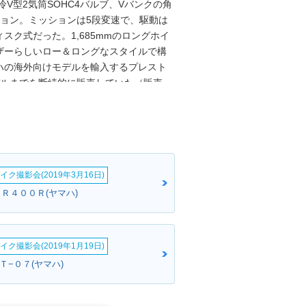
冷V型2気筒SOHC4バルブ、Vバンクの角
ション。ミッションは5段変速で、駆動は
ク式だった。1,685mmのロングホイ
ザーらしいロー＆ロングなスタイルで構
ハの海外向けモデルを輸入するプレスト
モデルまでを断続的に販売していた（販売
ターとして、北米ではV-star950としてラ
ーのエンジンは、2014年に登場した
イク撮影会(2019年3月16日)
ＪＲ４００Ｒ(ヤマハ)
イク撮影会(2019年1月19日)
ＭＴ−０７(ヤマハ)