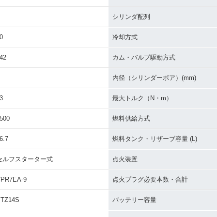
シリンダ配列
0
冷却方式
42
カム・バルブ駆動方式
内径（シリンダーボア）(mm)
3
最大トルク（N・m）
500
燃料供給方式
6.7
燃料タンク・リザーブ容量 (L)
セルフスターター式
点火装置
PR7EA-9
点火プラグ必要本数・合計
TZ14S
バッテリー容量