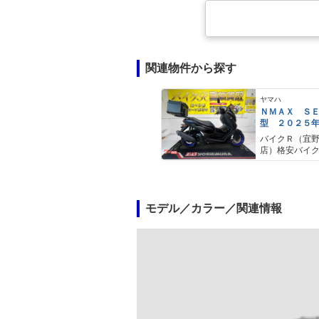
関連物件から探す
ヤマハ
ＮＭＡＸ Ｓ
型 ２０２５
ＡＢＳ キー
バイクＲ（宜
キャリア リ
店）格安バイ
モデル／カラー／関連情報