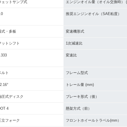
ウェットサンプ式
エンジンオイル量（オイル交換時） (L
.0
推奨エンジンオイル（SAE粘度）
湿式・多板
変速機形式
フットシフト
1次減速比
.333
変速比
ベルト
フレーム型式
2.16°
トレール量 (mm)
油圧式ディスク
ブレーキ形式（後）
OT 4
懸架方式（前）
正立フォーク
フロントホイールトラベル(mm）