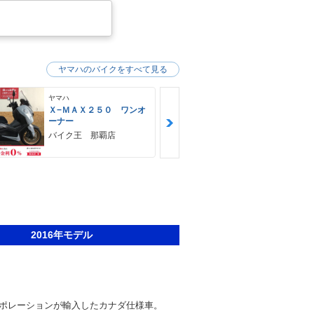
ヤマハのバイクをすべて見る
ヤマハ
ヤマハ
Ｘ−ＭＡＸ２５０ ワンオ
ＭＴ−０３（
ーナー
ＨＵＢＷＡＹ
バイク王 那覇店
2016年モデル
ポレーションが輸入したカナダ仕様車。