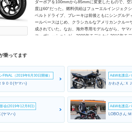
ダーボアを100mmから85mmに変更したもので、空
度は60°だった。燃料供給はフューエルインジェク
ベルトドライブ、ブレーキは前後ともにシングルディス
ールベースはじめ、クラシカルなアメリカンクルー
成されていた。なお、海外専用モデルながら、ヤマ
コーポレーションが、2009年モデルから2016年
名：XVS950A)。欧州ではXVS950Aミッドナイトス
インナップされていた。XVS950Aミッドナイトスタ
が乗ってます
BOLT（ボルト）にも用いられた。
INAL（2019年6月30日開催）
A&W名護店バ
９００(ヤマハ)
かわさん:Ｘ
会(2019年12月8日)
A&W名護店バ
(ヤマハ)
LOBOさん: