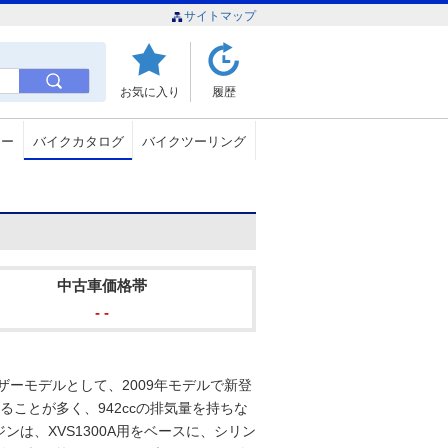
サイトマップ
お気に入り
履歴
ュー
バイクカタログ
バイクツーリング
中古車価格帯
- -
ザーモデルとして、2009年モデルで新登
えることが多く、942ccの排気量を持ちな
は、XVS1300A用をベースに、シリン