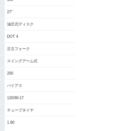
27°
油圧式ディスク
DOT 4
正立フォーク
スイングアーム式
200
バイアス
120/90-17
チューブタイヤ
・
1.80