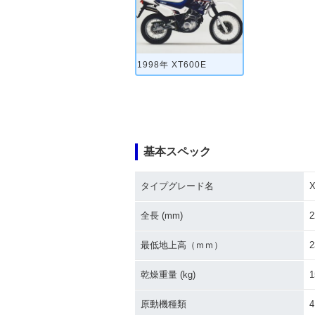
1998年 XT600E
基本スペック
タイプグレード名
X
全長 (mm)
2
最低地上高（ｍｍ）
2
乾燥重量 (kg)
1
原動機種類