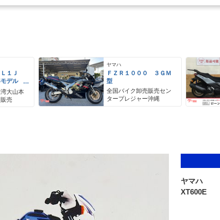
ヤマハ
ＥＬ１Ｊ
ＦＺＲ１０００ ３ＧＭ
年モデル
型
レス リア
全国バイク卸売販売セン
野湾大山本
アＢＯＸ
タープレジャー沖縄
ク販売
ヤマハ
XT600E