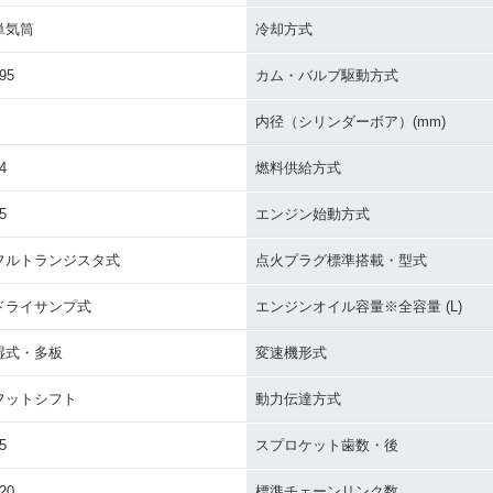
単気筒
冷却方式
95
カム・バルブ駆動方式
内径（シリンダーボア）(mm)
4
燃料供給方式
5
エンジン始動方式
フルトランジスタ式
点火プラグ標準搭載・型式
ドライサンプ式
エンジンオイル容量※全容量 (L)
湿式・多板
変速機形式
フットシフト
動力伝達方式
5
スプロケット歯数・後
20
標準チェーンリンク数