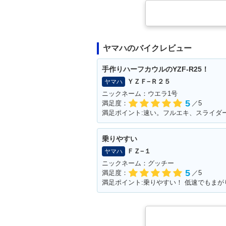
ヤマハのバイクレビュー
手作りハーフカウルのYZF-R25！
ＹＺＦ−Ｒ２５
ヤマハ
ニックネーム：ウエラ1号
5
満足度：
／5
満足ポイント:速い。フルエキ、スライダ
乗りやすい
ＦＺ−１
ヤマハ
ニックネーム：グッチー
5
満足度：
／5
満足ポイント:乗りやすい！ 低速でもま