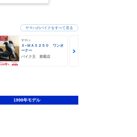
ヤマハのバイクをすべて見る
ヤマハ
ヤマハ
Ｘ−ＭＡＸ２５０ ワンオ
ＭＴ−０３（
ーナー
ＨＵＢＷＡＹ
バイク王 那覇店
1998年モデル