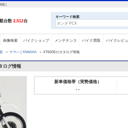
0E）
キーワード検索
載台数
2,512
台
画像検索
バイクショップ
メンテナンス
バイク買取
バイクレビ
一覧
＞
ヤマハ | YAMAHA
＞
XT600Eのカタログ情報
カタログ情報
新車価格帯（実勢価格）
- -