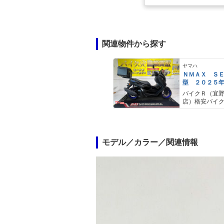
関連物件から探す
ヤマハ
ＮＭＡＸ Ｓ
型 ２０２５
ＡＢＳ キー
バイクＲ（宜
キャリア リ
店）格安バイ
モデル／カラー／関連情報