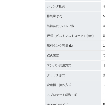
シリンダ配列
排気量 (cc)
5
気筒あたりバルブ数
4
行程（ピストンストローク）(mm)
8
燃料タンク容量 (L)
1
点火装置
エンジン潤滑方式
クラッチ形式
変速機・操作方式
スプロケット歯数・前
1
チェーンサイズ
5