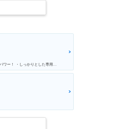
満足ポイント:・国産250オフ最強のパワー！ ・しっかりとした専用設計の足回り！ ・スタイルよすぎ！ノーマル車でもめちゃカッコイイ！！ ・アフターパーツも250オフの中では多い方！ ・メンテサイクル長いから楽！ ・デカールでイメチェンし放題だから飽きが来ない！ ・ネットで情報集めがしやすい（ユーザーが多い）