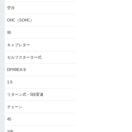
空冷
OHC（SOHC）
95
キャブレター
セルフスターター式
DPR8EA-9
1.6
リターン式・5段変速
チェーン
45
106