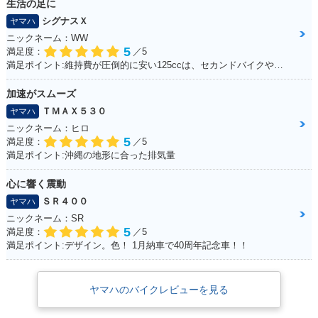
生活の足に
シグナスＸ
ヤマハ
ニックネーム：WW
5
満足度：
／5
満足ポイント:維持費が圧倒的に安い125ccは、セカンドバイクや通勤用としてオススメ。125ccスクーターの中でも、シグナスXの走行性能は力強く、普段の街乗りでは、力不足を感じる事はあまりない。 メットインも半ヘル2つなら余裕で入るので、収納性も抜群。
加速がスムーズ
ＴＭＡＸ５３０
ヤマハ
ニックネーム：ヒロ
5
満足度：
／5
満足ポイント:沖縄の地形に合った排気量
心に響く震動
ＳＲ４００
ヤマハ
ニックネーム：SR
5
満足度：
／5
満足ポイント:デザイン。色！ 1月納車で40周年記念車！！
ヤマハのバイクレビューを見る