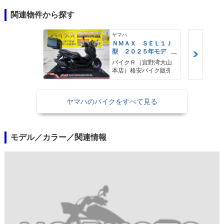
関連物件から探す
ヤマハ
ＮＭＡＸ ＳＥＬ１Ｊ
型 ２０２５年モデ
ル ＡＢＳ キーレ
バイクＲ（宜野湾大山
ス リアキャリア リ
本店）格安バイク販売
アＢＯＸ
ヤマハのバイクをすべて見る
モデル／カラー／関連情報