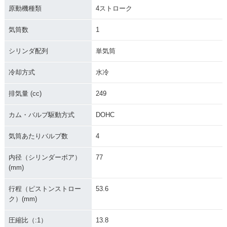
原動機種類
4ストローク
気筒数
1
シリンダ配列
単気筒
冷却方式
水冷
排気量 (cc)
249
カム・バルブ駆動方式
DOHC
気筒あたりバルブ数
4
内径（シリンダーボア）
77
(mm)
行程（ピストンストロー
53.6
ク）(mm)
圧縮比（:1）
13.8