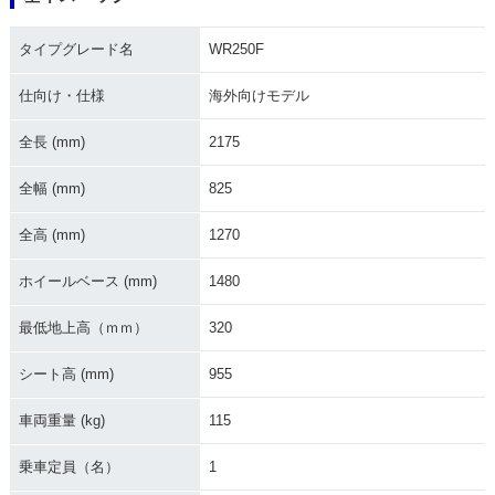
2018年 WR250F
2017年 WR250F E
2017年 WR250F
nduroGP・特別・限
タイプグレード名
WR250F
定仕様
仕向け・仕様
海外向けモデル
全長 (mm)
2175
全幅 (mm)
825
2016年 WR250F
2015年 WR250F
2013年 WR250F
全高 (mm)
1270
ホイールベース (mm)
1480
最低地上高（ｍｍ）
320
シート高 (mm)
955
2011年 WR250F
2008年 WR250F・
2007年 WR250F・
マイナーチェンジ
マイナーチェンジ
車両重量 (kg)
115
乗車定員（名）
1