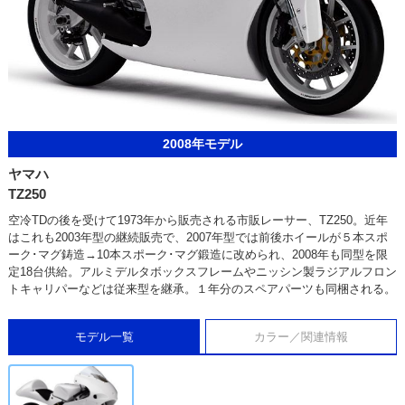
2008年モデル
ヤマハ
TZ250
空冷TDの後を受けて1973年から販売される市販レーサー、TZ250。近年
はこれも2003年型の継続販売で、2007年型では前後ホイールが５本スポ
ーク･マグ鋳造→10本スポーク･マグ鍛造に改められ、2008年も同型を限
定18台供給。アルミデルタボックスフレームやニッシン製ラジアルフロン
トキャリパーなどは従来型を継承。１年分のスペアパーツも同梱される。
モデル一覧
カラー／関連情報