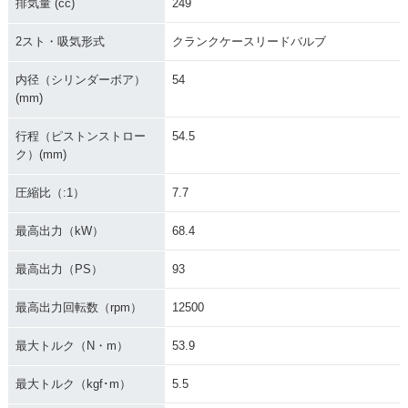
排気量 (cc)
249
2スト・吸気形式
クランクケースリードバルブ
内径（シリンダーボア）
54
(mm)
行程（ピストンストロー
54.5
ク）(mm)
圧縮比（:1）
7.7
最高出力（kW）
68.4
最高出力（PS）
93
最高出力回転数（rpm）
12500
最大トルク（N・m）
53.9
最大トルク（kgf･m）
5.5