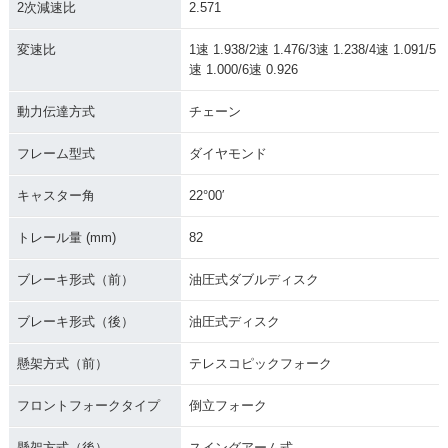
2次減速比
2.571
変速比
1速 1.938/2速 1.476/3速 1.238/4速 1.091/5
速 1.000/6速 0.926
動力伝達方式
チェーン
フレーム型式
ダイヤモンド
キャスター角
22°00′
トレール量 (mm)
82
ブレーキ形式（前）
油圧式ダブルディスク
ブレーキ形式（後）
油圧式ディスク
懸架方式（前）
テレスコピックフォーク
フロントフォークタイプ
倒立フォーク
懸架方式（後）
スイングアーム式