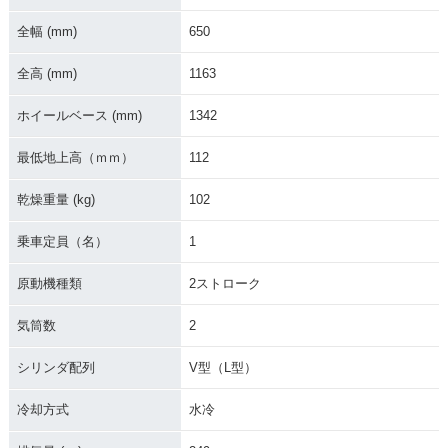
全幅 (mm)
650
全高 (mm)
1163
ホイールベース (mm)
1342
最低地上高（ｍｍ）
112
乾燥重量 (kg)
102
乗車定員（名）
1
原動機種類
2ストローク
気筒数
2
シリンダ配列
V型（L型）
冷却方式
水冷