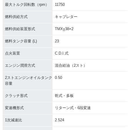
最大トルク回転数（rpm）
11750
燃料供給方式
キャブレター
燃料供給装置形式
TMXχ38×2
燃料タンク容量 (L)
23
点火装置
C.D.I.式
エンジン潤滑方式
混合給油（2スト）
2ストエンジンオイルタンク
0.50
容量
クラッチ形式
乾式・多板
変速機形式
リターン式・6段変速
1次減速比
2.524