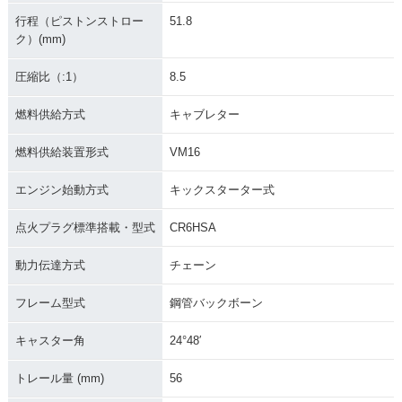
行程（ピストンストロー
51.8
ク）(mm)
圧縮比（:1）
8.5
燃料供給方式
キャブレター
燃料供給装置形式
VM16
エンジン始動方式
キックスターター式
点火プラグ標準搭載・型式
CR6HSA
動力伝達方式
チェーン
フレーム型式
鋼管バックボーン
キャスター角
24°48′
トレール量 (mm)
56