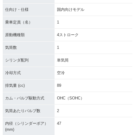
仕向け・仕様
国内向けモデル
乗車定員（名）
1
原動機種類
4ストローク
気筒数
1
シリンダ配列
単気筒
冷却方式
空冷
排気量 (cc)
89
カム・バルブ駆動方式
OHC（SOHC）
気筒あたりバルブ数
2
内径（シリンダーボア）
47
(mm)