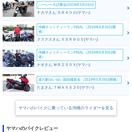
ハーレー大試乗会(2019年3月24日)
ナカマさん:ＳＲ４００(ヤマハ)
沖縄チャリティーランFINAL（2019年6月30日開
催）
クスクスさん:ＸＳＲ９００(ヤマハ)
沖縄チャリティーランFINAL（2019年6月30日開
催）
ナオさん:ＷＲ２５０Ｘ(ヤマハ)
道の駅ゆいゆい国頭撮影会（2019年5月26日開催）
たまさん:ＴＭＡＸ５３０(ヤマハ)
ヤマハのバイクに乗っている沖縄のライダーを見る
ヤマハのバイクレビュー