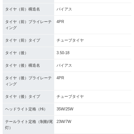
タイヤ（前）構造名
バイアス
タイヤ（前）プライレーテ
4PR
ィング
タイヤ（前）タイプ
チューブタイヤ
タイヤ（後）
3.50-18
タイヤ（後）構造名
バイアス
タイヤ（後）プライレーテ
4PR
ィング
タイヤ（後）タイプ
チューブタイヤ
ヘッドライト定格（Hi）
35W/25W
テールライト定格（制動/尾
23W/7W
灯）