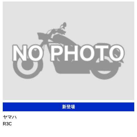
新登場
ヤマハ
R3C