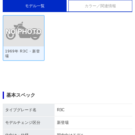
モデル一覧
カラー／関連情報
1969年 R3C・新登
場
基本スペック
タイプグレード名
R3C
モデルチェンジ区分
新登場