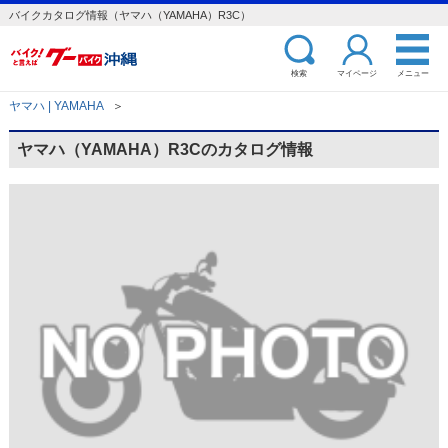
バイクカタログ情報（ヤマハ（YAMAHA）R3C）
検索
マイページ
メニュー
ヤマハ | YAMAHA
＞
ヤマハ（YAMAHA）R3Cのカタログ情報