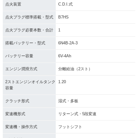
点火装置
C.D.I.式
点火プラグ標準搭載・型式
B7HS
点火プラグ必要本数・合計
1
搭載バッテリー・型式
6N4B-2A-3
バッテリー容量
6V-4Ah
エンジン潤滑方式
分離給油（2スト）
2ストエンジンオイルタンク
1.20
容量
クラッチ形式
湿式・多板
変速機形式
リターン式・5段変速
変速機・操作方式
フットシフト