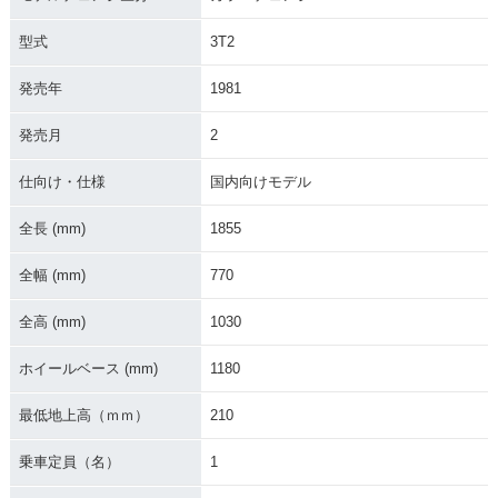
型式
3T2
発売年
1981
1972年 MR50・新
MR50
登場
発売月
2
仕向け・仕様
国内向けモデル
全長 (mm)
1855
全幅 (mm)
770
全高 (mm)
1030
ホイールベース (mm)
1180
最低地上高（ｍｍ）
210
乗車定員（名）
1