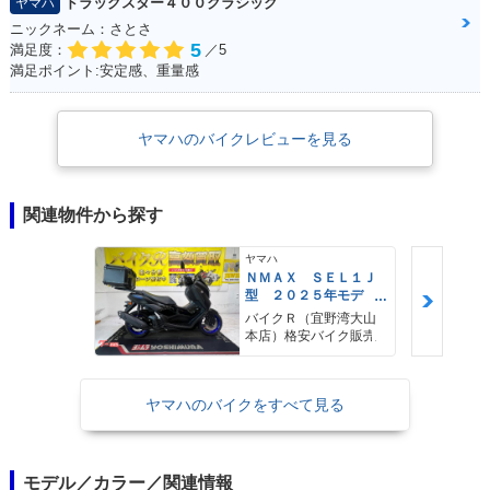
ドラッグスター４００クラシック
ヤマハ
ニックネーム：さとさ
5
満足度：
／5
満足ポイント:安定感、重量感
ヤマハのバイクレビューを見る
関連物件から探す
ヤマハ
ＮＭＡＸ ＳＥＬ１Ｊ
型 ２０２５年モデ
ル ＡＢＳ キーレ
バイクＲ（宜野湾大山
ス リアキャリア リ
本店）格安バイク販売
アＢＯＸ
ヤマハのバイクをすべて見る
モデル／カラー／関連情報