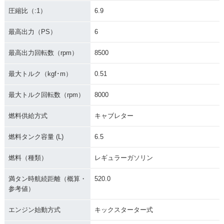
圧縮比（:1）
6.9
最高出力（PS）
6
最高出力回転数（rpm）
8500
最大トルク（kgf･m）
0.51
最大トルク回転数（rpm）
8000
燃料供給方式
キャブレター
燃料タンク容量 (L)
6.5
燃料（種類）
レギュラーガソリン
満タン時航続距離（概算・
520.0
参考値）
エンジン始動方式
キックスターター式