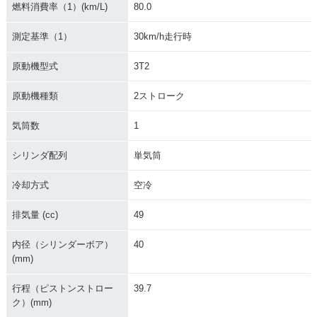
燃料消費率（1）(km/L)
80.0
測定基準（1）
30km/h走行時
原動機型式
3T2
原動機種類
2ストローク
気筒数
1
シリンダ配列
単気筒
冷却方式
空冷
排気量 (cc)
49
内径（シリンダーボア）
40
(mm)
行程（ピストンストロー
39.7
ク）(mm)