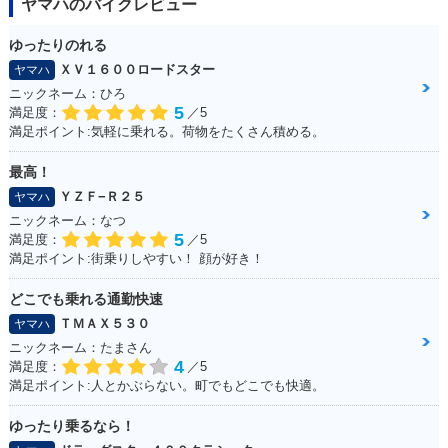
ヤマハのバイクレビュー
ゆったりのれる
ＸＶ１６００ロードスター
ヤマハ
ニックネーム：ひろ
5
満足度：
／5
満足ポイント:気軽に乗れる。荷物をたくさん積める。
最高！
ＹＺＦ−Ｒ２５
ヤマハ
ニックネーム：なつ
5
満足度：
／5
満足ポイント:街乗りしやすい！ 顔が好き！
どこでも乗れる通勤快速
ＴＭＡＸ５３０
ヤマハ
ニックネーム：たまさん
4
満足度：
／5
満足ポイント:人とかぶらない。町でもどこでも快適。
ゆったり乗るなら！