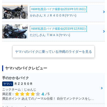
A&W名護店バイク撮影会(2019年3月16日)
かわさん:ＸＪＲ４００Ｒ(ヤマハ)
A&W名護店バイク撮影会(2019年12月8日)
たけしさん:ＴＭＡＸ(ヤマハ)
ヤマハのバイクに乗っている沖縄のライダーを見る
ヤマハのバイクレビュー
手のかかるバイク
ＲＺ２５０Ｒ
ヤマハ
ニックネーム：じゅんじ
4
満足度：
／5
満足ポイント:あえてのノーマル仕様！ 自分でメンテナンスをして、手をかけることが楽しい！