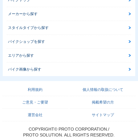
メーカーから探す
スタイルタイプから探す
バイクショップを探す
エリアから探す
バイク画像から探す
利用規約
個人情報の取扱について
ご意見・ご要望
掲載希望の方
運営会社
サイトマップ
COPYRIGHT© PROTO CORPORATION./
PROTO SOLUTION. ALL RIGHTS RESERVED.