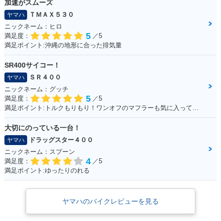
加速がスムーズ
ＴＭＡＸ５３０
ヤマハ
ニックネーム：ヒロ
5
満足度：
／5
満足ポイント:沖縄の地形に合った排気量
SR400サイコー！
ＳＲ４００
ヤマハ
ニックネーム：グッチ
5
満足度：
／5
満足ポイント:トルクもりもり！ワンオフのマフラーも気に入ってます！
大切にのっている一台！
ドラッグスター４００
ヤマハ
ニックネーム：スプーン
4
満足度：
／5
満足ポイント:ゆったりのれる
ヤマハのバイクレビューを見る