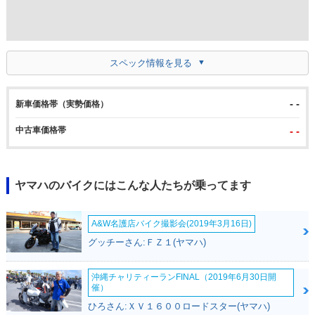
スペック情報を見る
- -
新車価格帯（実勢価格）
中古車価格帯
- -
ヤマハのバイクにはこんな人たちが乗ってます
A&W名護店バイク撮影会(2019年3月16日)
グッチーさん:ＦＺ１(ヤマハ)
沖縄チャリティーランFINAL（2019年6月30日開
催）
ひろさん:ＸＶ１６００ロードスター(ヤマハ)