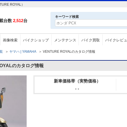
RE ROYAL）
キーワード検索
載台数
2,512
台
画像検索
バイクショップ
メンテナンス
バイク買取
バイクレビ
一覧
＞
ヤマハ | YAMAHA
＞
VENTURE ROYALのカタログ情報
ROYALのカタログ情報
新車価格帯（実勢価格）
- -