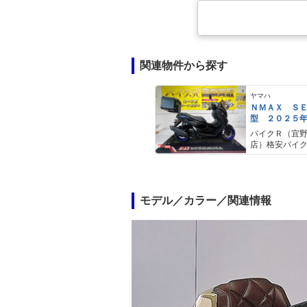
関連物件から探す
ヤマハ
ＮＭＡＸ Ｓ
型 ２０２５
ＡＢＳ キー
バイクＲ（宜
キャリア リ
店）格安バイ
モデル／カラー／関連情報