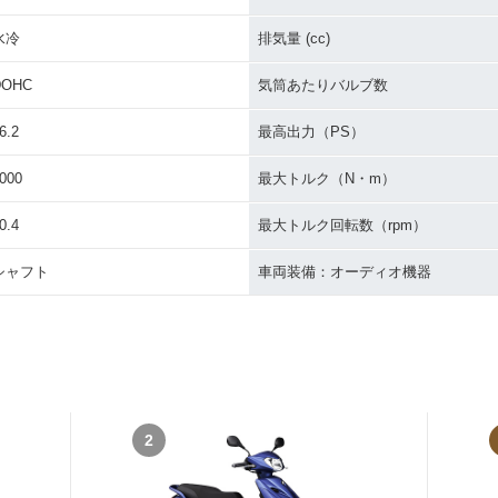
水冷
排気量 (cc)
DOHC
気筒あたりバルブ数
6.2
最高出力（PS）
000
最大トルク（N・m）
0.4
最大トルク回転数（rpm）
シャフト
車両装備：オーディオ機器
2