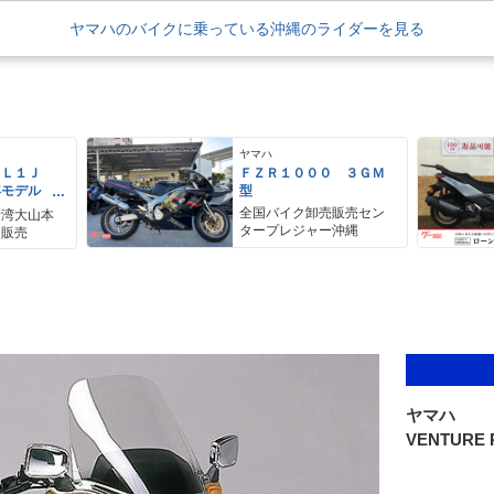
ヤマハのバイクに乗っている沖縄のライダーを見る
ヤマハ
ＥＬ１Ｊ
ＦＺＲ１０００ ３ＧＭ
年モデル
型
レス リア
全国バイク卸売販売セン
野湾大山本
アＢＯＸ
タープレジャー沖縄
ク販売
ヤマハ
VENTURE 