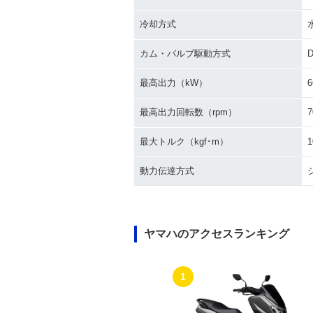
冷却方式
カム・バルブ駆動方式
最高出力（kW）
6
最高出力回転数（rpm）
7
最大トルク（kgf･m）
1
動力伝達方式
ヤマハのアクセスランキング
1