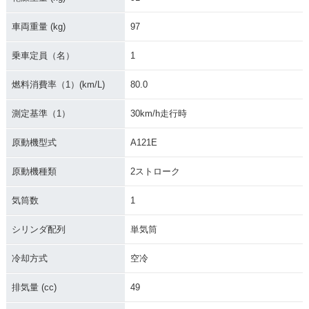
車両重量 (kg)
97
乗車定員（名）
1
燃料消費率（1）(km/L)
80.0
測定基準（1）
30km/h走行時
原動機型式
A121E
原動機種類
2ストローク
気筒数
1
シリンダ配列
単気筒
冷却方式
空冷
排気量 (cc)
49