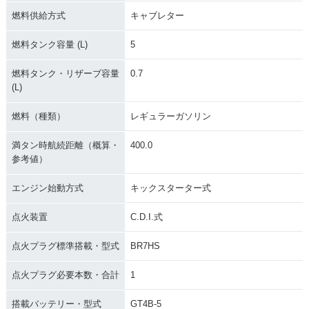
燃料供給方式
キャブレター
燃料タンク容量 (L)
5
燃料タンク・リザーブ容量
0.7
(L)
燃料（種類）
レギュラーガソリン
満タン時航続距離（概算・
400.0
参考値）
エンジン始動方式
キックスターター式
点火装置
C.D.I.式
点火プラグ標準搭載・型式
BR7HS
点火プラグ必要本数・合計
1
搭載バッテリー・型式
GT4B-5