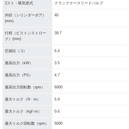
2スト・吸気形式
クランクケースリードバルブ
内径（シリンダーボア）
40
(mm)
行程（ピストンストロー
39.7
ク）(mm)
圧縮比（:1）
6.4
最高出力（kW）
3.5
最高出力（PS）
4.7
最高出力回転数（rpm）
6000
最大トルク（N・m）
5.9
最大トルク（kgf･m）
0.6
最大トルク回転数（rpm）
5000