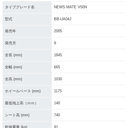
E V50N
E V50N
E V50N
タイプグレード名
NEWS MATE V50N
型式
BB-UA04J
発売年
2005
発売月
9
1992年 NEWS MAT
1990年 NEWS MAT
1985年 NEWS MAT
E V50N
E V50N
E V50N
全長 (mm)
1845
全幅 (mm)
665
全高 (mm)
1030
ホイールベース (mm)
1175
1985年 NEWS MAT
E V50N・新登場
最低地上高（ｍｍ）
140
シート高 (mm)
740
乾燥重量 (kg)
91