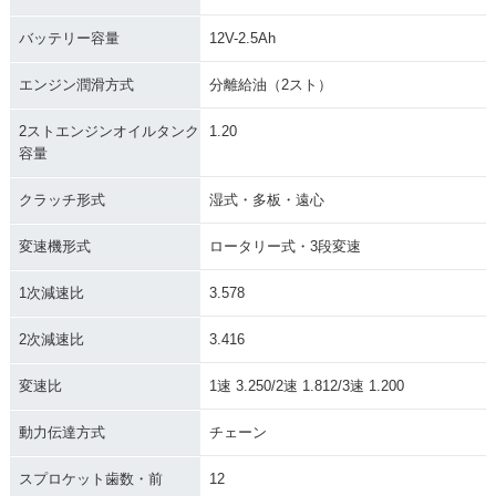
バッテリー容量
12V-2.5Ah
エンジン潤滑方式
分離給油（2スト）
2ストエンジンオイルタンク
1.20
容量
クラッチ形式
湿式・多板・遠心
変速機形式
ロータリー式・3段変速
1次減速比
3.578
2次減速比
3.416
変速比
1速 3.250/2速 1.812/3速 1.200
動力伝達方式
チェーン
スプロケット歯数・前
12