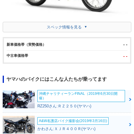
スペック情報を見る
- -
新車価格帯（実勢価格）
中古車価格帯
- -
ヤマハのバイクにはこんな人たちが乗ってます
沖縄チャリティーランFINAL（2019年6月30日開
催）
RZ250さん:ＲＺ２５０(ヤマハ)
A&W名護店バイク撮影会(2019年3月16日)
かわさん:ＸＪＲ４００Ｒ(ヤマハ)