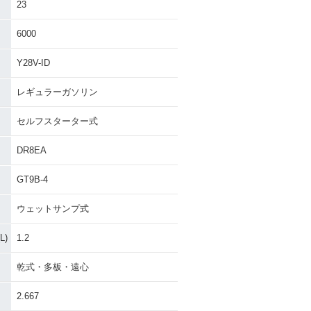
23
6000
Y28V-ID
レギュラーガソリン
セルフスターター式
DR8EA
GT9B-4
ウェットサンプ式
)
1.2
乾式・多板・遠心
2.667