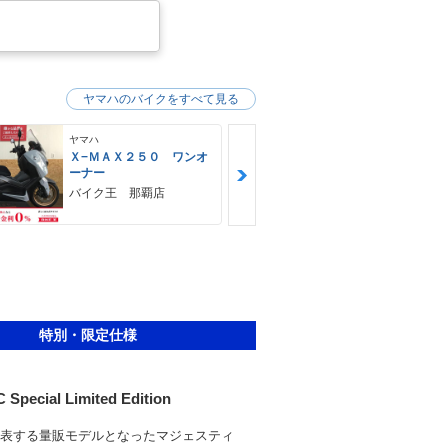
ヤマハのバイクをすべて見る
ヤマハ
ヤマハ
Ｘ−ＭＡＸ２５０ ワンオ
ＭＴ−０３（
ーナー
ＨＵＢＷＡＹ
バイク王 那覇店
特別・限定仕様
Special Limited Edition
を代表する量販モデルとなったマジェスティ