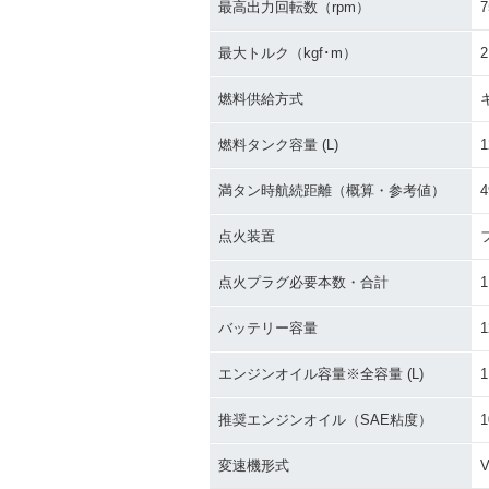
最高出力回転数（rpm）
7
最大トルク（kgf･m）
2
燃料供給方式
燃料タンク容量 (L)
1
満タン時航続距離（概算・参考値）
4
点火装置
点火プラグ必要本数・合計
1
バッテリー容量
1
エンジンオイル容量※全容量 (L)
1
推奨エンジンオイル（SAE粘度）
1
変速機形式