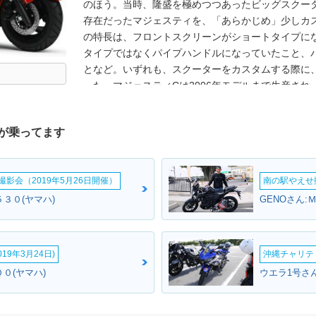
のほう。当時、隆盛を極めつつあったビッグスクー
存在だったマジェスティを、「あらかじめ」少しカ
の特長は、フロントスクリーンがショートタイプに
タイプではなくパイプハンドルになっていたこと、
となど。いずれも、スクーターをカスタムする際に
った。マジェスティCは2006年モデルまで生産さ
更と、特別外装モデルの設定のみで推移した。モデル
ーターブームも沈静化しており、2007年に登場に
が乗ってます
を機に、「C」タイプもその役割を終えた、という
影会（2019年5月26日開催）
南の駅やえせ撮
３０(ヤマハ)
GENOさん:
19年3月24日)
沖縄チャリティ
０(ヤマハ)
ウエラ1号さん