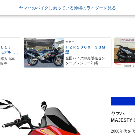
ヤマハのバイクに乗っている沖縄のライダーを見る
ヤマハ
ＥＬ１Ｊ
ＦＺＲ１０００ ３ＧＭ
年モデル
型
レス リア
全国バイク卸売販売セン
野湾大山本
アＢＯＸ
タープレジャー沖縄
ク販売
ヤマハ
MAJESTY C 
2000年代