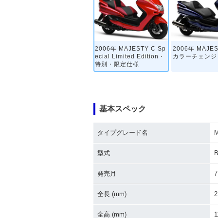
2006年 MAJESTY C Sp
2006年 MAJE
ecial Limited Edition・
カラーチェンジ
特別・限定仕様
基本スペック
タイプグレード名
M
2003年 MAJESTY C・
2002年 MAJE
カラーチェンジ
新登場
型式
B
発売月
7
全長 (mm)
2
全高 (mm)
1