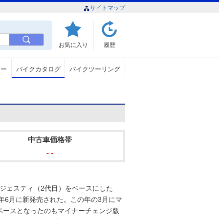
サイトマップ
お気に入り
履歴
ュー
バイクカタログ
バイクツーリング
中古車価格帯
- -
のマジェスティ（2代目）をベースにした
年6月に新発売された。この年の3月にマ
ベースとなったのもマイナーチェンジ版