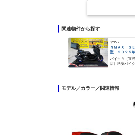
関連物件から探す
ヤマハ
ＮＭＡＸ Ｓ
型 ２０２５
ＡＢＳ キー
バイクＲ（宜
キャリア リ
店）格安バイ
モデル／カラー／関連情報