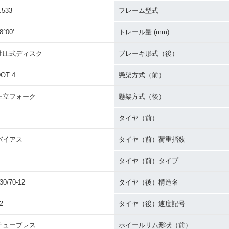
.533
フレーム型式
8°00'
トレール量 (mm)
油圧式ディスク
ブレーキ形式（後）
OT 4
懸架方式（前）
正立フォーク
懸架方式（後）
タイヤ（前）
バイアス
タイヤ（前）荷重指数
タイヤ（前）タイプ
30/70-12
タイヤ（後）構造名
2
タイヤ（後）速度記号
チューブレス
ホイールリム形状（前）