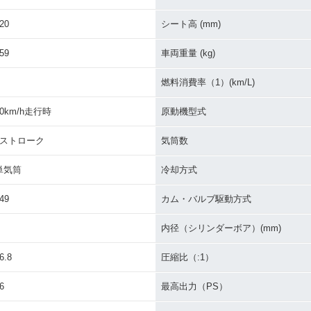
20
シート高 (mm)
59
車両重量 (kg)
燃料消費率（1）(km/L)
60km/h走行時
原動機型式
4ストローク
気筒数
単気筒
冷却方式
49
カム・バルブ駆動方式
内径（シリンダーボア）(mm)
6.8
圧縮比（:1）
6
最高出力（PS）