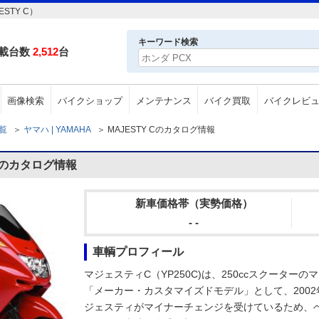
STY C）
キーワード検索
載台数
2,512
台
画像検索
バイクショップ
メンテナンス
バイク買取
バイクレビ
一覧
＞
ヤマハ | YAMAHA
＞
MAJESTY Cのカタログ情報
 Cのカタログ情報
新車価格帯（実勢価格）
- -
車輌プロフィール
マジェスティC（YP250C)は、250ccスクーター
「メーカー・カスタマイズドモデル」として、2002
ジェスティがマイナーチェンジを受けているため、