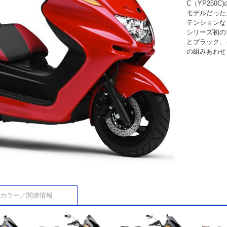
C（YP250
モデルだった
テンションな
シリーズ初の
とブラック、
の組みあわせ
カラー／関連情報