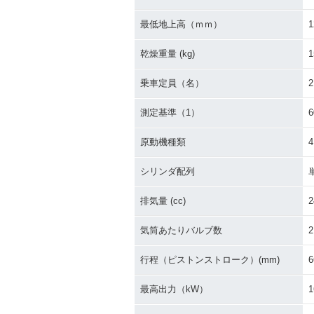
最低地上高（ｍｍ）
1
乾燥重量 (kg)
1
乗車定員（名）
2
測定基準（1）
原動機種類
シリンダ配列
排気量 (cc)
2
気筒あたりバルブ数
2
行程（ピストンストローク）(mm)
6
最高出力（kW）
1