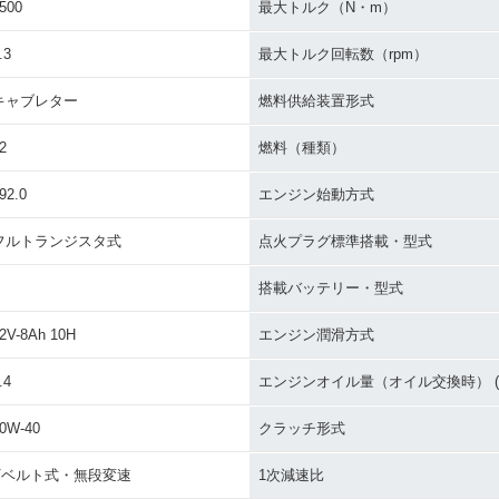
500
最大トルク（N・m）
.3
最大トルク回転数（rpm）
キャブレター
燃料供給装置形式
2
燃料（種類）
92.0
エンジン始動方式
フルトランジスタ式
点火プラグ標準搭載・型式
搭載バッテリー・型式
2V-8Ah 10H
エンジン潤滑方式
.4
エンジンオイル量（オイル交換時） (L
0W-40
クラッチ形式
Vベルト式・無段変速
1次減速比