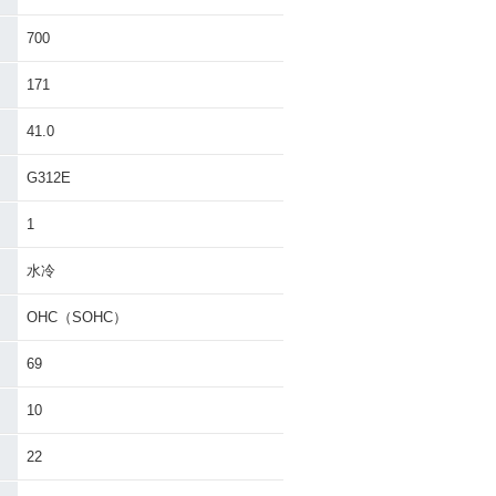
700
171
41.0
G312E
1
水冷
OHC（SOHC）
69
10
22