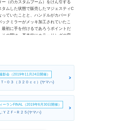
ター（のカスタムブーム）をけん引する
スタムした状態で販売したマジェスティC
なっていたことと、ハンドルがカバード
バックミラーがメッキ加工されていたこ
、最初に手を付けるであろうポイントだ
れ、その間は、基本的にカラーリングの変
終了の2000年代半ばには、ビッグスク
マジェスティがフルモデルチェンジしたの
かたちだった。
影会（2019年11月24日開催）
ＭＴ−０３（３２０ｃｃ）(ヤマハ)
ーランFINAL（2019年6月30日開催）
:ＹＺＦ−Ｒ２５(ヤマハ)