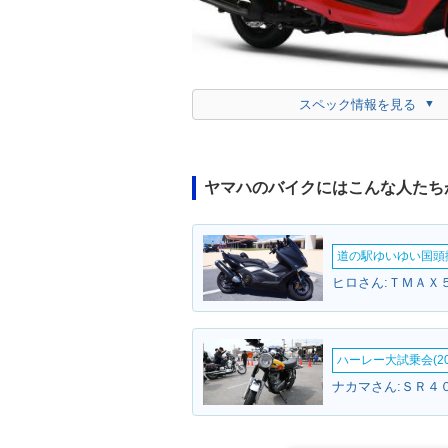
スペック情報を見る
ヤマハのバイクにはこんな人たち
道の駅ゆいゆい国頭撮
ヒロさん:ＴＭＡＸ５
ハーレー大試乗会(20
ナカマさん:ＳＲ４０