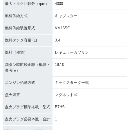
最大トルク回転数（rpm）
4000
燃料供給方式
キャブレター
燃料供給装置形式
VM16SC
燃料タンク容量 (L)
3.4
燃料（種類）
レギュラーガソリン
満タン時航続距離（概算・
187.0
参考値）
エンジン始動方式
キックスターター式
点火装置
マグネット式
点火プラグ標準搭載・型式
B7HS
点火プラグ必要本数・合計
1