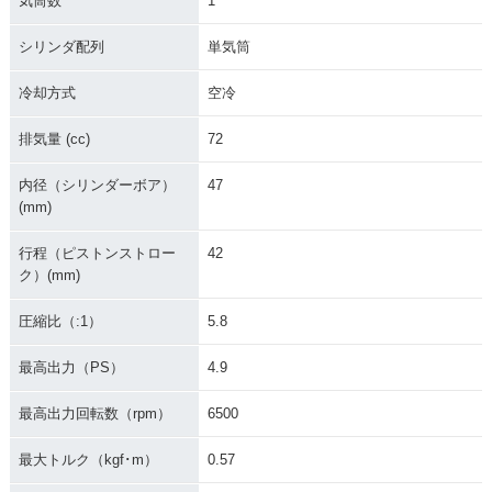
気筒数
1
シリンダ配列
単気筒
冷却方式
空冷
排気量 (cc)
72
内径（シリンダーボア）
47
(mm)
行程（ピストンストロー
42
ク）(mm)
圧縮比（:1）
5.8
最高出力（PS）
4.9
最高出力回転数（rpm）
6500
最大トルク（kgf･m）
0.57