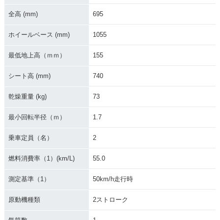
全高 (mm)
695
ホイールベース (mm)
1055
最低地上高（ｍｍ）
155
シート高 (mm)
740
乾燥重量 (kg)
73
最小回転半径（ｍ）
1.7
乗車定員（名）
2
燃料消費率（1）(km/L)
55.0
測定基準（1）
50km/h走行時
原動機種類
2ストローク