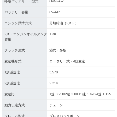
搭載バッテリー・型式
6N4-2A-2
バッテリー容量
6V-4Ah
エンジン潤滑方式
分離給油（2スト）
2ストエンジンオイルタンク
1.30
容量
クラッチ形式
湿式・多板
変速機形式
ロータリー式・4段変速
1次減速比
3.578
2次減速比
2.214
変速比
1速 3.250/2速 2.000/3速 1.428/4速 1.125
動力伝達方式
チェーン
フレーム型式
プレスバックボーン