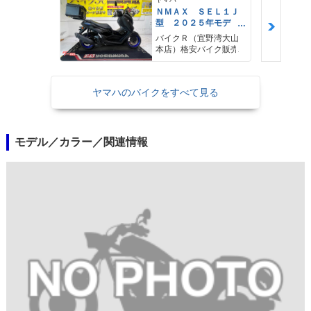
ＮＭＡＸ ＳＥＬ１Ｊ
型 ２０２５年モデ
ル ＡＢＳ キーレ
バイクＲ（宜野湾大山
ス リアキャリア リ
本店）格安バイク販売
アＢＯＸ
ヤマハのバイクをすべて見る
モデル／カラー／関連情報