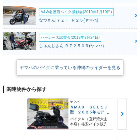
A&W名護店バイク撮影会(2019年1月19日)
なつさん:ＹＺＦ−Ｒ２５(ヤマハ)
ハーレー大試乗会(2019年3月24日)
じゅんじさん:ＲＺ２５０Ｒ(ヤマハ)
ヤマハのバイクに乗っている沖縄のライダーを見る
関連物件から探す
ヤマハ
ＮＭＡＸ ＳＥＬ１Ｊ
型 ２０２５年モデ
ル ＡＢＳ キーレ
バイクＲ（宜野湾大山
ス リアキャリア リ
本店）格安バイク販売
アＢＯＸ