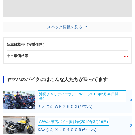
スペック情報を見る
- -
新車価格帯（実勢価格）
中古車価格帯
- -
ヤマハのバイクにはこんな人たちが乗ってます
沖縄チャリティーランFINAL（2019年6月30日開
催）
ナオさん:ＷＲ２５０Ｘ(ヤマハ)
A&W名護店バイク撮影会(2019年3月16日)
KAZさん:ＸＪＲ４００Ｒ(ヤマハ)