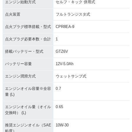
エンジン始動方式
セルフ・キック 併用式
点火装置
フルトランジスタ式
点火プラグ標準搭載・型式
CPR8EA-9
点火プラグ必要本数・合計
1
搭載バッテリー・型式
GTZ6V
バッテリー容量
12V-5.0Ah
エンジン潤滑方式
ウェットサンプ式
エンジンオイル容量※全容
0.7
量 (L)
エンジンオイル量（オイル
0.65
交換時） (L)
推奨エンジンオイル（SAE
10W-30
粘度）