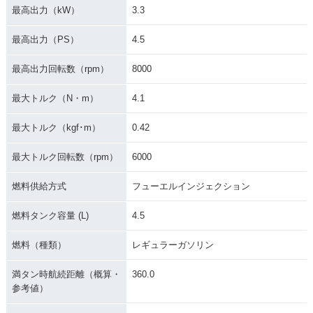
最高出力（kW）
3.3
最高出力（PS）
4.5
最高出力回転数（rpm）
8000
最大トルク（N・m）
4.1
最大トルク（kgf･m）
0.42
最大トルク回転数（rpm）
6000
燃料供給方式
フューエルインジェクション
燃料タンク容量 (L)
4.5
燃料（種類）
レギュラーガソリン
満タン時航続距離（概算・
360.0
参考値）