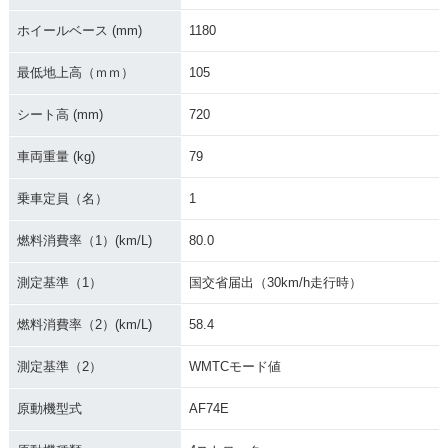
2011年 JOG Delux
2009年 JOG Delux
2007年 JOG Delux
e・カラーチェンジ
e・カラーチェンジ
e・新登場
ホイールベース (mm)
1180
最低地上高（ｍｍ）
105
シート高 (mm)
720
車両重量 (kg)
79
乗車定員（名）
1
燃料消費率（1）(km/L)
80.0
測定基準（1）
国交省届出（30km/h走行時）
燃料消費率（2）(km/L)
58.4
測定基準（2）
WMTCモード値
原動機型式
AF74E