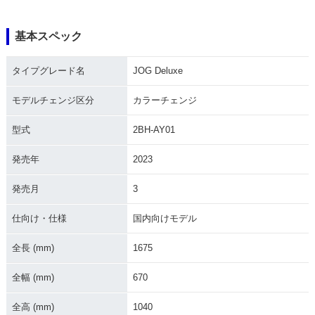
基本スペック
2017年 JOG Delux
2015年 JOG Delux
2017年 JOG Delux
タイプグレード名
JOG Deluxe
e・マイナーチェン
e
e・追加
ジ
モデルチェンジ区分
カラーチェンジ
型式
2BH-AY01
発売年
2023
発売月
3
2012年 ローシートJ
2015年 JOG Delux
2015年 JOG Delux
OG Deluxe
e・マイナーチェン
e・マイナーチェン
ジ
ジ
仕向け・仕様
国内向けモデル
全長 (mm)
1675
全幅 (mm)
670
全高 (mm)
1040