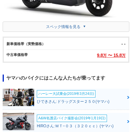
スペック情報を見る
- -
新車価格帯（実勢価格）
中古車価格帯
9.8
〜 15.8
万
万
ヤマハのバイクにはこんな人たちが乗ってます
ハーレー大試乗会(2019年3月24日)
ひできさん:ドラッグスター２５０(ヤマハ)
A&W名護店バイク撮影会(2019年1月19日)
HIROさん:ＭＴ−０３（３２０ｃｃ）(ヤマハ)