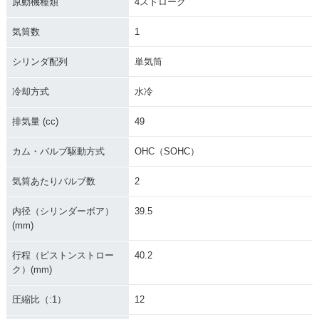
原動機種類
4ストローク
気筒数
1
シリンダ配列
単気筒
冷却方式
水冷
排気量 (cc)
49
カム・バルブ駆動方式
OHC（SOHC）
気筒あたりバルブ数
2
内径（シリンダーボア）
39.5
(mm)
行程（ピストンストロー
40.2
ク）(mm)
圧縮比（:1）
12