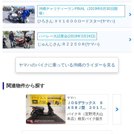
沖縄チャリティーランFINAL（2019年6月30日開
催）
ひろさん:ＸＶ１６００ロードスター(ヤマハ)
ハーレー大試乗会(2019年3月24日)
じゅんじさん:ＲＺ２５０Ｒ(ヤマハ)
ヤマハのバイクに乗っている沖縄のライダーを見る
関連物件から探す
ヤマハ
ＪＯＧデラックス Ｓ
Ａ５８Ｊ型 ２０１７
年モデル リアキャリ
バイクＲ（宜野湾大山
ア
本店）格安バイク販売