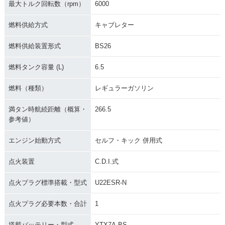
最大トルク回転数（rpm）
6000
燃料供給方式
キャブレター
燃料供給装置形式
BS26
燃料タンク容量 (L)
6.5
燃料（種類）
レギュラーガソリン
満タン時航続距離（概算・
266.5
参考値）
エンジン始動方式
セルフ・キック 併用式
点火装置
C.D.I.式
点火プラグ標準搭載・型式
U22ESR-N
点火プラグ必要本数・合計
1
搭載バッテリー・型式
YTX7A-BS