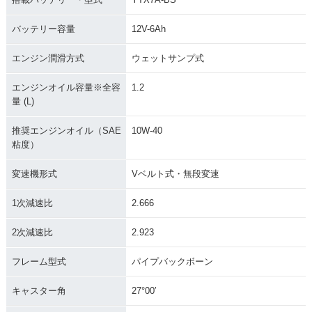
バッテリー容量
12V-6Ah
エンジン潤滑方式
ウェットサンプ式
エンジンオイル容量※全容
1.2
量 (L)
推奨エンジンオイル（SAE
10W-40
粘度）
変速機形式
Vベルト式・無段変速
1次減速比
2.666
2次減速比
2.923
フレーム型式
パイプバックボーン
キャスター角
27°00′