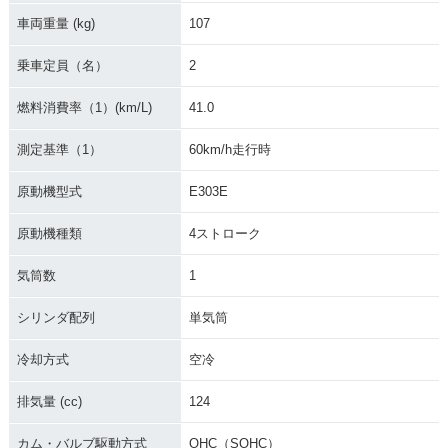
車両重量 (kg)
107
乗車定員（名）
2
燃料消費率（1）(km/L)
41.0
測定基準（1）
60km/h走行時
原動機型式
E303E
原動機種類
4ストローク
気筒数
1
シリンダ配列
単気筒
冷却方式
空冷
排気量 (cc)
124
カム・バルブ駆動方式
OHC（SOHC）