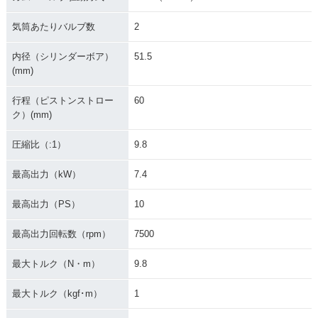
気筒あたりバルブ数
2
内径（シリンダーボア）
51.5
(mm)
行程（ピストンストロー
60
ク）(mm)
圧縮比（:1）
9.8
最高出力（kW）
7.4
最高出力（PS）
10
最高出力回転数（rpm）
7500
最大トルク（N・m）
9.8
最大トルク（kgf･m）
1