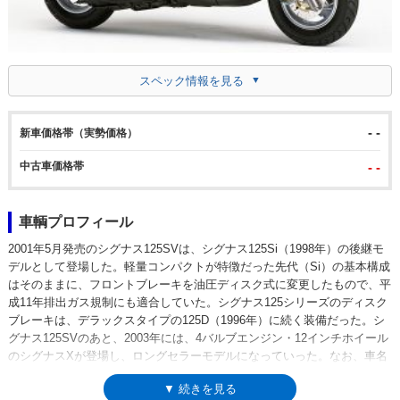
スペック情報を見る
- -
新車価格帯（実勢価格）
中古車価格帯
- -
車輌プロフィール
2001年5月発売のシグナス125SVは、シグナス125Si（1998年）の後継モ
デルとして登場した。軽量コンパクトが特徴だった先代（Si）の基本構成
はそのままに、フロントブレーキを油圧ディスク式に変更したもので、平
成11年排出ガス規制にも適合していた。シグナス125シリーズのディスク
ブレーキは、デラックスタイプの125D（1996年）に続く装備だった。シ
グナス125SVのあと、2003年には、4バルブエンジン・12インチホイール
のシグナスXが登場し、ロングセラーモデルになっていった。なお、車名
のシグナスとは「白鳥座」のことで、1982年登場のシグナス180以来、用
▼ 続きを見る
いられてきた。