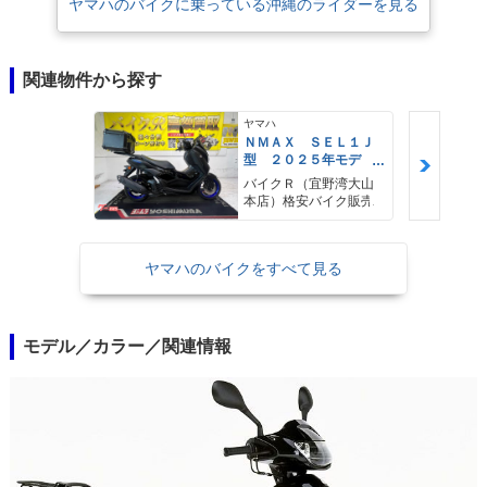
ヤマハのバイクに乗っている沖縄のライダーを見る
関連物件から探す
ヤマハ
ＮＭＡＸ ＳＥＬ１Ｊ
型 ２０２５年モデ
ル ＡＢＳ キーレ
バイクＲ（宜野湾大山
ス リアキャリア リ
本店）格安バイク販売
アＢＯＸ
ヤマハのバイクをすべて見る
モデル／カラー／関連情報