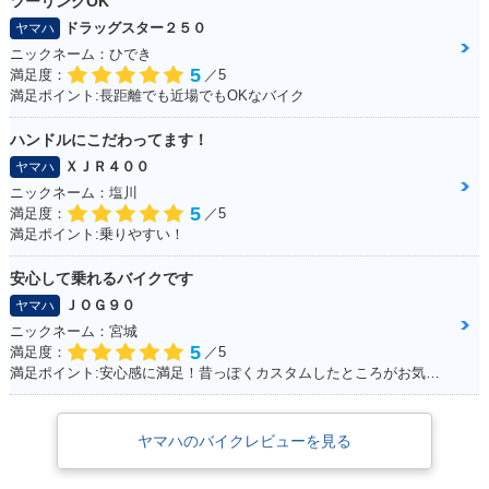
ツーリングOK
ドラッグスター２５０
ヤマハ
ニックネーム：ひでき
5
満足度：
／5
満足ポイント:長距離でも近場でもOKなバイク
ハンドルにこだわってます！
ＸＪＲ４００
ヤマハ
ニックネーム：塩川
5
満足度：
／5
満足ポイント:乗りやすい！
安心して乗れるバイクです
ＪＯＧ９０
ヤマハ
ニックネーム：宮城
5
満足度：
／5
満足ポイント:安心感に満足！昔っぽくカスタムしたところがお気に入り！ ※今回のイベントでの撮影は、積載車等で移動をしており、 公道の走行はしておりません。
ヤマハのバイクレビューを見る