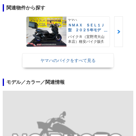
関連物件から探す
ヤマハ
ＮＭＡＸ ＳＥＬ１Ｊ
型 ２０２５年モデ
ル ＡＢＳ キーレ
バイクＲ（宜野湾大山
ス リアキャリア リ
本店）格安バイク販売
アＢＯＸ
ヤマハのバイクをすべて見る
モデル／カラー／関連情報