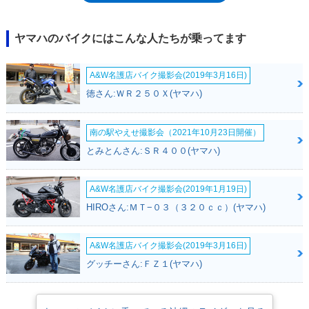
モデルは1990年登場のアクシス90、後継モデルは、2009年登場のアクシ
ストリートということになるが、後者は4スト化されていたので、グラン
ドアクシス100は、ヤマハ最後の2スト原付2種スクーターとなった。
ヤマハのバイクにはこんな人たちが乗ってます
A&W名護店バイク撮影会(2019年3月16日)
徳さん:ＷＲ２５０Ｘ(ヤマハ)
南の駅やえせ撮影会（2021年10月23日開催）
とみとんさん:ＳＲ４００(ヤマハ)
A&W名護店バイク撮影会(2019年1月19日)
HIROさん:ＭＴ−０３（３２０ｃｃ）(ヤマハ)
A&W名護店バイク撮影会(2019年3月16日)
グッチーさん:ＦＺ１(ヤマハ)