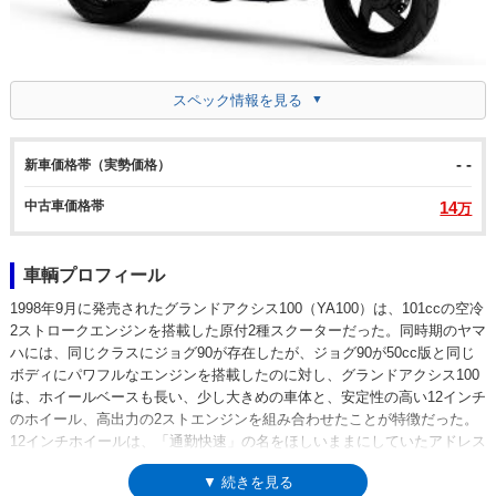
スペック情報を見る
- -
新車価格帯（実勢価格）
中古車価格帯
14
万
車輌プロフィール
1998年9月に発売されたグランドアクシス100（YA100）は、101ccの空冷
2ストロークエンジンを搭載した原付2種スクーターだった。同時期のヤマ
ハには、同じクラスにジョグ90が存在したが、ジョグ90が50cc版と同じ
ボディにパワフルなエンジンを搭載したのに対し、グランドアクシス100
は、ホイールベースも長い、少し大きめの車体と、安定性の高い12インチ
のホイール、高出力の2ストエンジンを組み合わせたことが特徴だった。
12インチホイールは、「通勤快速」の名をほしいままにしていたアドレス
V100（スズキ）との大きな差異でもあった。2001年に排ガス規制、03年
▼ 続きを見る
に騒音規制に適合しながら、2007年モデルまで設定された。なお、前身