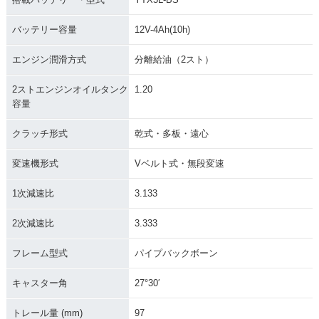
バッテリー容量
12V-4Ah(10h)
エンジン潤滑方式
分離給油（2スト）
2ストエンジンオイルタンク
1.20
容量
クラッチ形式
乾式・多板・遠心
変速機形式
Vベルト式・無段変速
1次減速比
3.133
2次減速比
3.333
フレーム型式
パイプバックボーン
キャスター角
27°30′
トレール量 (mm)
97