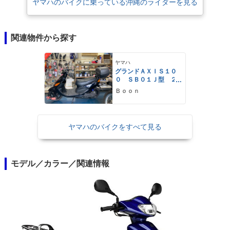
ヤマハのバイクに乗っている沖縄のライダーを見る
関連物件から探す
ヤマハ
グランドＡＸＩＳ１０
０ ＳＢ０１Ｊ型 ２
サイクル ＡＴ リヤ
Ｂｏｏｎ
ボックス付 キャブ
セル付
ヤマハのバイクをすべて見る
モデル／カラー／関連情報