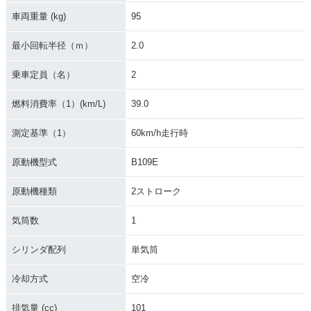
車両重量 (kg)
95
最小回転半径（ｍ）
2.0
乗車定員（名）
2
燃料消費率（1）(km/L)
39.0
測定基準（1）
60km/h走行時
原動機型式
B109E
原動機種類
2ストローク
気筒数
1
シリンダ配列
単気筒
冷却方式
空冷
排気量 (cc)
101