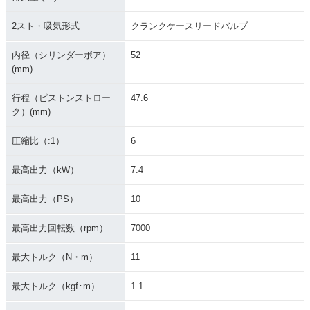
2スト・吸気形式
クランクケースリードバルブ
内径（シリンダーボア）
52
(mm)
行程（ピストンストロー
47.6
ク）(mm)
圧縮比（:1）
6
最高出力（kW）
7.4
最高出力（PS）
10
最高出力回転数（rpm）
7000
最大トルク（N・m）
11
最大トルク（kgf･m）
1.1