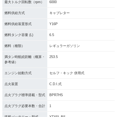
最大トルク回転数（rpm）
6000
燃料供給方式
キャブレター
燃料供給装置形式
Y16P
燃料タンク容量 (L)
6.5
燃料（種類）
レギュラーガソリン
満タン時航続距離（概算・
253.5
参考値）
エンジン始動方式
セルフ・キック 併用式
点火装置
C.D.I.式
点火プラグ標準搭載・型式
BPR7HS
点火プラグ必要本数・合計
1
搭載バッテリー・型式
YTX5L-BS