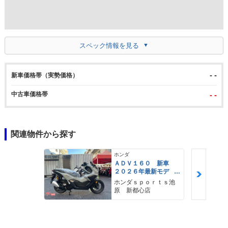
スペック情報を見る
- -
新車価格帯（実勢価格）
中古車価格帯
- -
関連物件から探す
ホンダ
ＡＤＶ１６０ 新車
２０２６年最新モデ
ル パールスモーキー
ホンダｓｐｏｒｔｓ池
グレー スマートキ
原 新都心店
ー ２９Ｌメットイ
ン ＵＳＢ Ｔｙｐｅ
−Ｃ装備