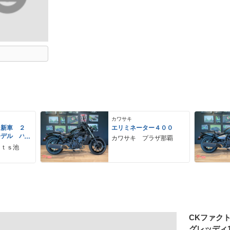
カワサキ
 新車 ２
エリミネーター４００
モデル パ
カワサキ プラザ那覇
ーグレー
ｒｔｓ池
 ２９Ｌ
ＵＳＢ Ｔ
CKファク
グレッディ1