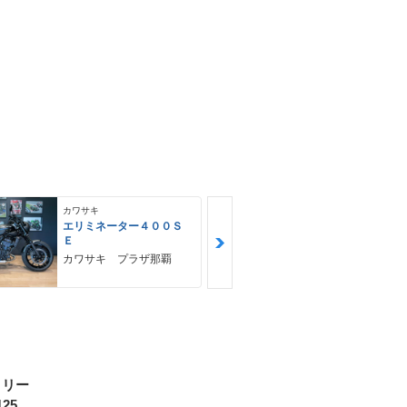
カワサキ
カワサキ
エリミネーター４００Ｓ
Ｎｉｎｊａ 
Ｅ
ＳＥ
カワサキ プラザ那覇
ゴヤオート 
トリー
25