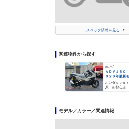
スペック情報を見る
関連物件から探す
ホンダ
ＡＤＶ１６０
０２６年最新
ールスモーキ
ホンダｓｐｏ
スマートキー
原 新都心店
メットイン 
ｙｐｅ−Ｃ装備
モデル／カラー／関連情報