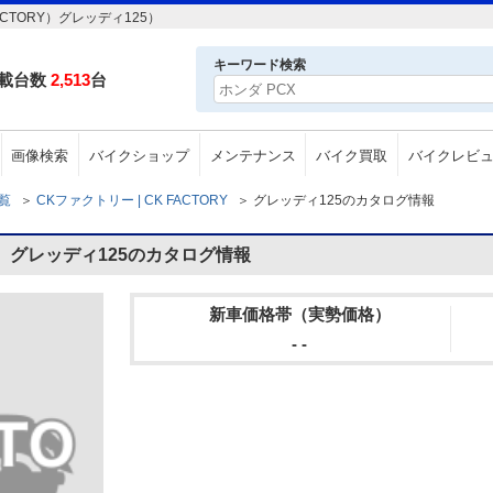
CTORY）グレッディ125）
キーワード検索
載台数
2,513
台
画像検索
バイクショップ
メンテナンス
バイク買取
バイクレビ
一覧
＞
CKファクトリー | CK FACTORY
＞
グレッディ125のカタログ情報
Y）グレッディ125のカタログ情報
新車価格帯（実勢価格）
- -