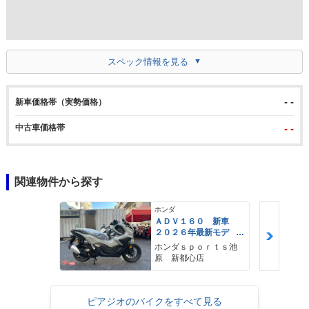
スペック情報を見る
- -
新車価格帯（実勢価格）
中古車価格帯
- -
関連物件から探す
ホンダ
ＡＤＶ１６０ 新車
２０２６年最新モデ
ル パールスモーキー
ホンダｓｐｏｒｔｓ池
グレー スマートキ
原 新都心店
ー ２９Ｌメットイ
ン ＵＳＢ Ｔｙｐｅ
−Ｃ装備
ピアジオのバイクをすべて見る