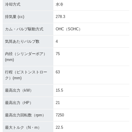
冷却方式
水冷
排気量 (cc)
278.3
カム・バルブ駆動方式
OHC（SOHC）
気筒あたりバルブ数
4
内径（シリンダーボア）
75
(mm)
行程（ピストンストロー
63
ク）(mm)
最高出力（kW）
15.5
最高出力（HP）
21
最高出力回転数（rpm）
7250
最大トルク（N・m）
22.5