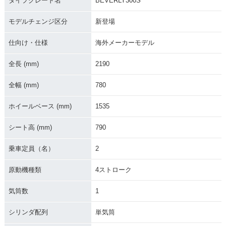
タイプグレード名
BEVERLY300S
モデルチェンジ区分
新登場
仕向け・仕様
海外メーカーモデル
全長 (mm)
2190
全幅 (mm)
780
ホイールベース (mm)
1535
シート高 (mm)
790
乗車定員（名）
2
原動機種類
4ストローク
気筒数
1
シリンダ配列
単気筒