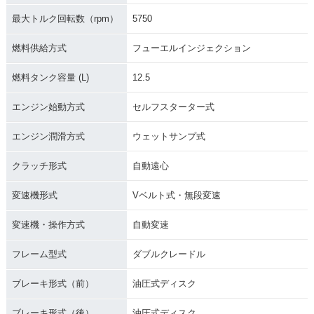
最大トルク回転数（rpm）
5750
燃料供給方式
フューエルインジェクション
燃料タンク容量 (L)
12.5
エンジン始動方式
セルフスターター式
エンジン潤滑方式
ウェットサンプ式
クラッチ形式
自動遠心
変速機形式
Vベルト式・無段変速
変速機・操作方式
自動変速
フレーム型式
ダブルクレードル
ブレーキ形式（前）
油圧式ディスク
ブレーキ形式（後）
油圧式ディスク