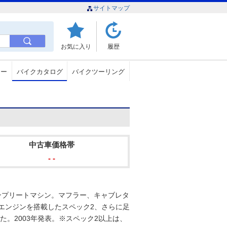
サイトマップ
お気に入り
履歴
ュー
バイクカタログ
バイクツーリング
中古車価格帯
- -
コンプリートマシン。マフラー、キャブレタ
グエンジンを搭載したスペック2、さらに足
。2003年発表。※スペック2以上は、