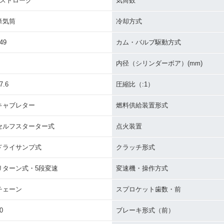
4ストローク
気筒数
単気筒
冷却方式
49
カム・バルブ駆動方式
内径（シリンダーボア）(mm)
7.6
圧縮比（:1）
キャブレター
燃料供給装置形式
セルフスターター式
点火装置
ドライサンプ式
クラッチ形式
リターン式・5段変速
変速機・操作方式
チェーン
スプロケット歯数・前
0
ブレーキ形式（前）