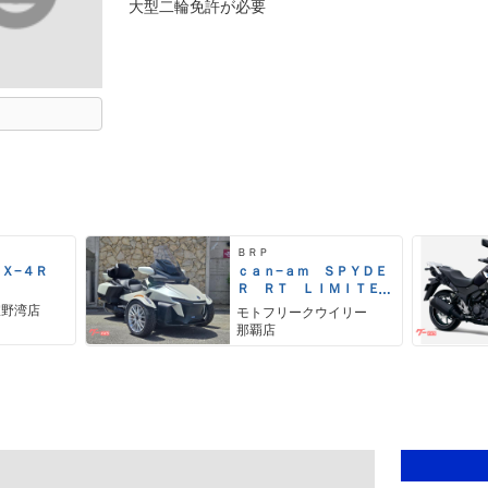
大型二輪免許が必要
ＢＲＰ
ＺＸ−４Ｒ
ｃａｎ−ａｍ ＳＰＹＤＥ
Ｒ ＲＴ ＬＩＭＩＴＥ
Ｄ
宜野湾店
モトフリークウイリー
那覇店