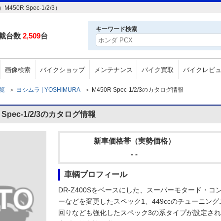
0R Spec-1/2/3）
キーワード検索
載台数
2,509
台
画像検索
バイクショップ
メンテナンス
バイク買取
バイクレビ
一覧
＞
ヨシムラ | YOSHIMURA
＞
M450R Spec-1/2/3のカタログ情報
Spec-1/2/3のカタログ情報
新車価格帯（実勢価格）
- -
車輌プロフィール
DR-Z400Sをベースにした、スーパーモタード・
ーなどを変更したスペック1、449ccのチューニン
回りなども強化したスペック3の系タイプが設定された