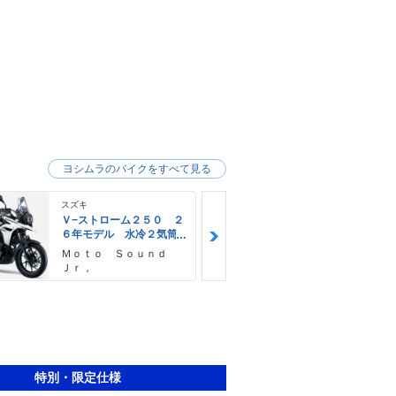
ヨシムラのバイクをすべて見る
スズキ
スズキ
Ｖ−ストローム２５０ ２
Ｖ−ストロー
６年モデル 水冷２気筒
６年モデル 
エンジン ＬＥＤヘッド
エンジン Ｌ
Ｍｏｔｏ Ｓｏｕｎｄ
神里自転車店
ライト標準装備
ライト標準装
Ｊｒ，
特別・限定仕様