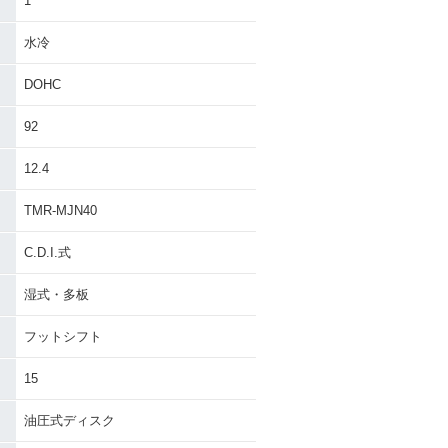
1
水冷
DOHC
92
12.4
TMR-MJN40
C.D.I.式
湿式・多板
フットシフト
15
油圧式ディスク