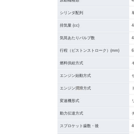
原動機種類
シリンダ配列
排気量 (cc)
4
気筒あたりバルブ数
4
行程（ピストンストローク）(mm)
6
燃料供給方式
エンジン始動方式
エンジン潤滑方式
変速機形式
動力伝達方式
スプロケット歯数・後
4