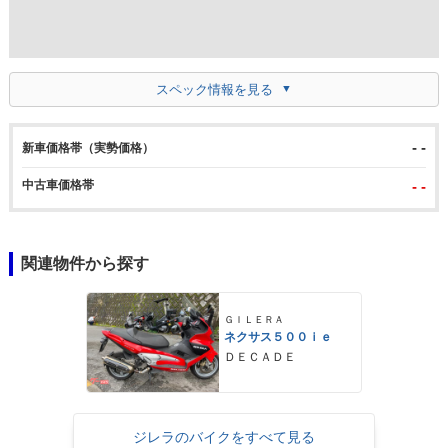
スペック情報を見る
- -
新車価格帯（実勢価格）
中古車価格帯
- -
関連物件から探す
ＧＩＬＥＲＡ
ネクサス５００ｉｅ
ＤＥＣＡＤＥ
ジレラのバイクをすべて見る