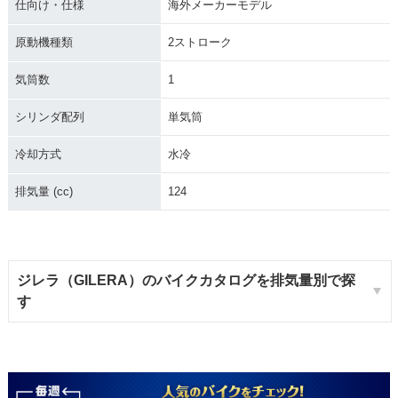
仕向け・仕様
海外メーカーモデル
原動機種類
2ストローク
気筒数
1
シリンダ配列
単気筒
冷却方式
水冷
排気量 (cc)
124
ジレラ（GILERA）のバイクカタログを排気量別で探
す