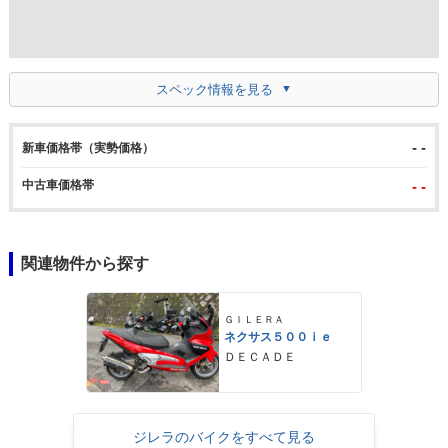
スペック情報を見る
- -
新車価格帯（実勢価格）
中古車価格帯
- -
関連物件から探す
ＧＩＬＥＲＡ
ネクサス５００ｉｅ
ＤＥＣＡＤＥ
ジレラのバイクをすべて見る