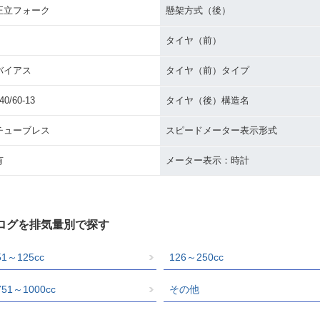
正立フォーク
懸架方式（後）
タイヤ（前）
バイアス
タイヤ（前）タイプ
40/60-13
タイヤ（後）構造名
チューブレス
スピードメーター表示形式
有
メーター表示：時計
タログを排気量別で探す
51～125cc
126～250cc
751～1000cc
その他