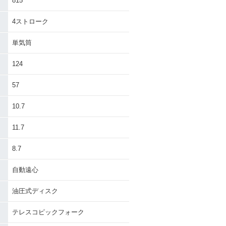
815
4ストローク
単気筒
124
57
10.7
11.7
8.7
自動遠心
油圧式ディスク
テレスコピックフォーク