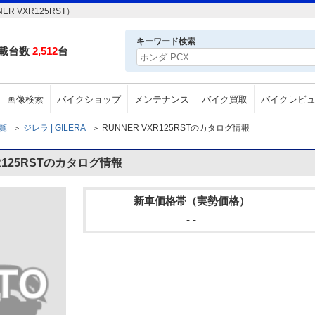
R VXR125RST）
キーワード検索
載台数
2,512
台
画像検索
バイクショップ
メンテナンス
バイク買取
バイクレビ
一覧
＞
ジレラ | GILERA
＞
RUNNER VXR125RSTのカタログ情報
XR125RSTのカタログ情報
新車価格帯（実勢価格）
- -