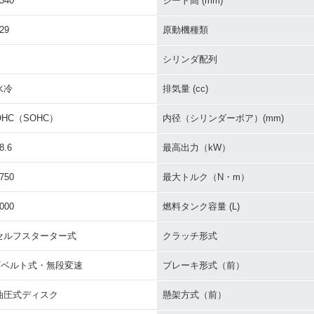
340
シート高 (mm)
29
原動機種類
シリンダ配列
水冷
排気量 (cc)
OHC（SOHC）
内径（シリンダーボア）(mm)
8.6
最高出力（kW）
750
最大トルク（N・m）
000
燃料タンク容量 (L)
セルフスターター式
クラッチ形式
Vベルト式・無段変速
ブレーキ形式（前）
油圧式ディスク
懸架方式（前）