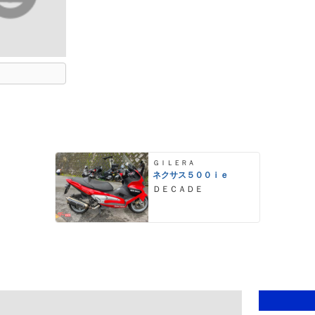
ＧＩＬＥＲＡ
ネクサス５００ｉｅ
ＤＥＣＡＤＥ