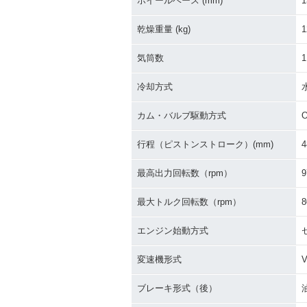
ホイールベース (mm)
1
乾燥重量 (kg)
1
気筒数
1
冷却方式
カム・バルブ駆動方式
行程（ピストンストローク）(mm)
4
最高出力回転数（rpm）
9
最大トルク回転数（rpm）
8
エンジン始動方式
変速機形式
ブレーキ形式（後）