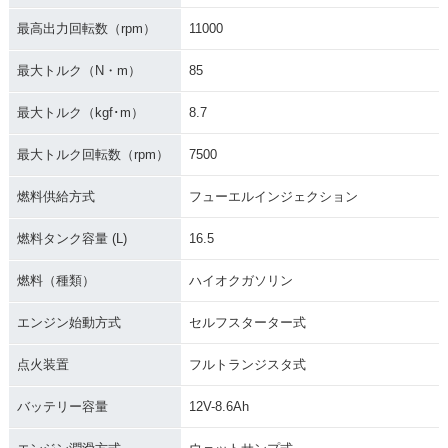
最高出力回転数（rpm）
11000
最大トルク（N・m）
85
最大トルク（kgf･m）
8.7
最大トルク回転数（rpm）
7500
燃料供給方式
フューエルインジェクション
燃料タンク容量 (L)
16.5
燃料（種類）
ハイオクガソリン
エンジン始動方式
セルフスターター式
点火装置
フルトランジスタ式
バッテリー容量
12V-8.6Ah