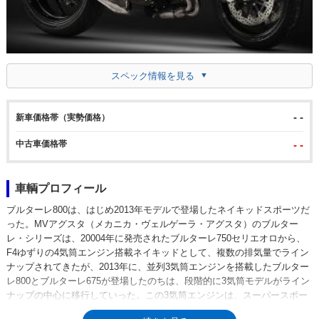
スペック情報を見る
- -
新車価格帯（実勢価格）
中古車価格帯
- -
車輌プロフィール
ブルターレ800は、はじめ2013年モデルで登場したネイキッドスポーツだ
った。MVアグスタ（メカニカ・ヴェルゲーラ・アグスタ）のブルター
レ・シリーズは、20004年に発売されたブルターレ750セリエオロから、
F4ゆずりの4気筒エンジン搭載ネイキッドとして、複数の排気量でライン
ナップされてきたが、2013年に、並列3気筒エンジンを搭載したブルター
レ800とブルターレ675が登場したのちは、段階的に3気筒モデルがライン
ナップの中心に移行していった。この3気筒エンジンは、スーパースポー
ツのF3 675/800用に開発された逆回転クランクを特徴とするもの。F3 800