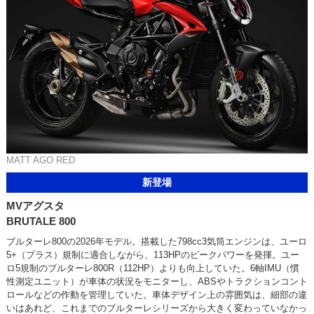
MATT AGO RED
新登場
MVアグスタ
BRUTALE 800
ブルターレ800の2026年モデル。搭載した798cc3気筒エンジンは、ユーロ
5+（プラス）規制に適合しながら、113HPのピークパワーを発揮。ユー
ロ5規制のブルターレ800R（112HP）よりも向上していた。6軸IMU（慣
性測定ユニット）が車体の状況をモニターし、ABSやトラクションコント
ロールなどの作動を管理していた。車体デザイン上の雰囲気は、細部の違
いはあれど、これまでのブルターレシリーズから大きく変わっていなかっ