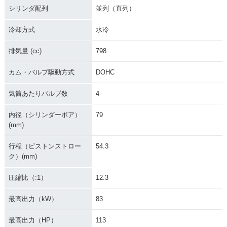
シリンダ配列
並列（直列）
冷却方式
水冷
排気量 (cc)
798
カム・バルブ駆動方式
DOHC
気筒あたりバルブ数
4
内径（シリンダーボア）
79
(mm)
行程（ピストンストロー
54.3
ク）(mm)
圧縮比（:1）
12.3
最高出力（kW）
83
最高出力（HP）
113