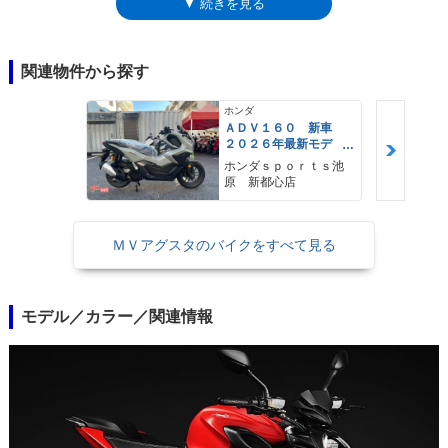
▼ 続きを見る
同様に、スーパースポーツレース用の675ccエンジンのピストンストロー
クを伸ばすことにより、798ccの排気量と、ロングストローク化による扱
いやすさを得たパワーユニットだった。また、スロットル開度が電気信号
で送られるライドバイワイヤを採用し、ライディングモードは4種類（プ
関連物件から探す
リセット3+カスタム設定）から選択できた。2016年モデルで仕様変更を
受け、外観を一新するとともに、フレームも新しくなった。これにより、
ホンダ
ホイールベースが従来比20mm延びて1,400mmになり、トレール量も増加
ＡＤＶ１６０ 新車
２０２６年最新モデ
するなどのディメンション変更があった。ブルターレ800は、2015年から
ル パールスモーキー
上位モデルとしてブルターレ800RRがラインナップされるなど、バリエー
ホンダｓｐｏｒｔｓ池
グレー スマートキ
原 新都心店
ション展開のベースモデルとなっていった。そのベースモデルの名称も
ー ２９Ｌメットイ
「ロッソ」「R」へと変遷していくなかで、単に「ブルターレ800」と呼
ン ＵＳＢ Ｔｙｐｅ
−Ｃ装備
称されることはなくなった。しかし、2026年モデルで、「ブルターレ
ＭＶアグスタのバイクをすべて見る
800」へ回帰した。798cc３気筒の逆回転クランクのエンジンは、欧州で
の環境規制ユーロ5+への対応を済ませており、6軸IMU（慣性測定ユニッ
ト）を中心にした電子制御システムを搭載していた。
モデル／カラー／関連情報