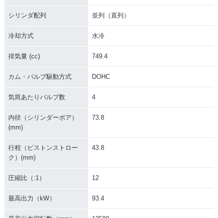
シリンダ配列
並列（直列）
冷却方式
水冷
排気量 (cc)
749.4
カム・バルブ駆動方式
DOHC
気筒あたりバルブ数
4
内径（シリンダーボア）
73.8
(mm)
行程（ピストンストロー
43.8
ク）(mm)
圧縮比（:1）
12
最高出力（kW）
93.4