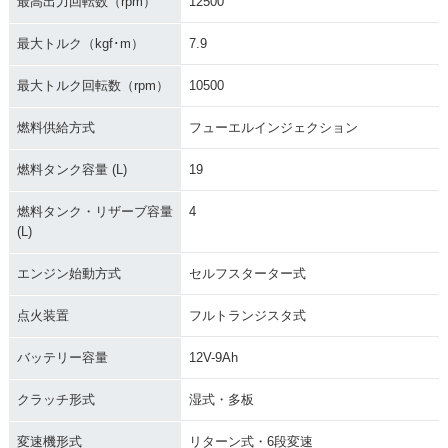
最高出力回転数（rpm）
12500
最大トルク（kgf･m）
7.9
最大トルク回転数（rpm）
10500
燃料供給方式
フューエルインジェクション
燃料タンク容量 (L)
19
燃料タンク・リザーブ容量
4
(L)
エンジン始動方式
セルフスターター式
点火装置
フルトランジスタ式
バッテリー容量
12V-9Ah
クラッチ形式
湿式・多板
変速機形式
リターン式・6段変速