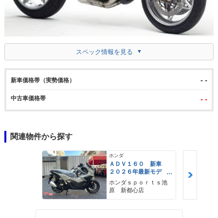
スペック情報を見る
- -
新車価格帯（実勢価格）
中古車価格帯
- -
関連物件から探す
ホンダ
ＡＤＶ１６０ 新車
２０２６年最新モデ
ル パールスモーキー
ホンダｓｐｏｒｔｓ池
グレー スマートキ
原 新都心店
ー ２９Ｌメットイ
ン ＵＳＢ Ｔｙｐｅ
−Ｃ装備