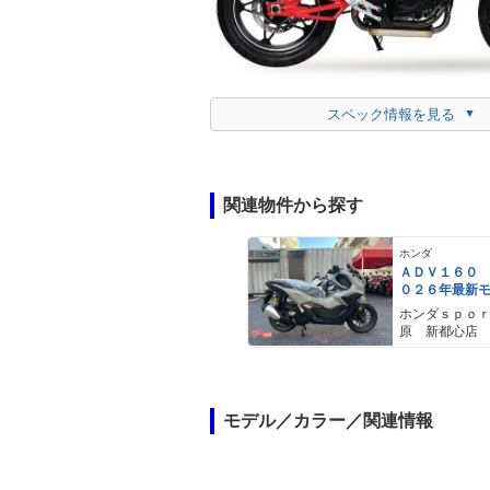
スペック情報を見る
関連物件から探す
ホンダ
ＡＤＶ１６０
０２６年最新
ールスモーキ
ホンダｓｐｏ
スマートキー
原 新都心店
メットイン 
ｙｐｅ−Ｃ装備
モデル／カラー／関連情報