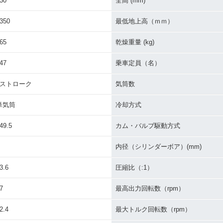
30
全高 (mm)
350
最低地上高（ｍｍ）
65
乾燥重量 (kg)
47
乗車定員（名）
4ストローク
気筒数
単気筒
冷却方式
49.5
カム・バルブ駆動方式
内径（シリンダーボア）(mm)
3.6
圧縮比（:1）
7
最高出力回転数（rpm）
2.4
最大トルク回転数（rpm）