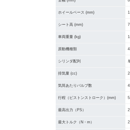
全幅 (mm)
8
ホイールベース (mm)
1
シート高 (mm)
7
車両重量 (kg)
1
原動機種類
シリンダ配列
排気量 (cc)
2
気筒あたりバルブ数
4
行程（ピストンストローク）(mm)
5
最高出力（PS）
2
最大トルク（N・m）
2