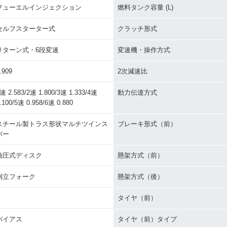
フューエルインジェクション
燃料タンク容量 (L)
セルフスターター式
クラッチ形式
リターン式・6段変速
変速機・操作方式
.909
2次減速比
速 2.583/2速 1.800/3速 1.333/4速
動力伝達方式
.100/5速 0.958/6速 0.880
スチール製トラス形状マルチツインス
ブレーキ形式（前）
パー
油圧式ディスク
懸架方式（前）
倒立フォーク
懸架方式（後）
タイヤ（前）
バイアス
タイヤ（前）タイプ