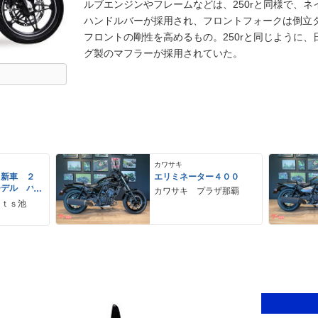
ルブエンジンやフレームなどは、250rと同様で、ネ
ハンドルバーが採用され、フロントフォークは倒立
フロントの剛性を高めるもの。250rと同じように
グ製のマフラーが採用されていた。
カワサキ
 新車 ２
エリミネーター４００
モデル パ
カワサキ プラザ那覇
ーグレー
ｒｔｓ池
 ２９Ｌ
ＵＳＢ Ｔ