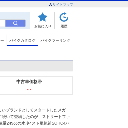
サイトマップ
お気に入り
履歴
ュー
バイクカタログ
バイクツーリング
中古車価格帯
- -
しいブランドとしてスタートしたメガ
」に続いて登場したのが、ストリートファ
249ccの水冷4スト単気筒SOHC4バ