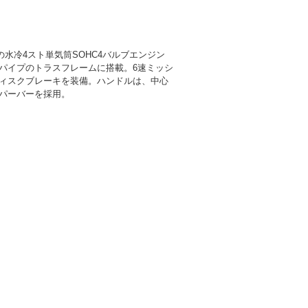
cの水冷4スト単気筒SOHC4バルブエンジン
パイプのトラスフレームに搭載。6速ミッシ
ィスクブレーキを装備。ハンドルは、中心
パーバーを採用。