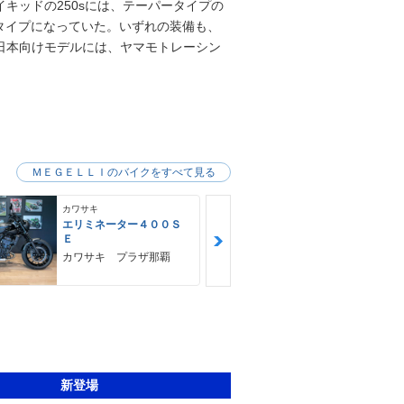
イキッドの250sには、テーパータイプの
タイプになっていた。いずれの装備も、
、日本向けモデルには、ヤマモトレーシン
ＭＥＧＥＬＬＩのバイクをすべて見る
カワサキ
カワサキ
エリミネーター４００Ｓ
Ｚ９００ＲＳ
Ｅ
カワサキ プ
カワサキ プラザ那覇
新登場