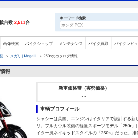
）
キーワード検索
載台数
2,511
台
画像検索
バイクショップ
メンテナンス
バイク買取
バイクレビ
一覧
＞
メガリ | Megelli
＞
250sのカタログ情報
グ情報
新車価格帯（実勢価格）
- -
車輌プロフィール
シャシーは英国、エンジンはイタリアで設計する新
リ。フルカウル装備の軽量スポーツモデル「250r
イター風ネイキッドスタイルの「250s」だった。排気量