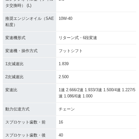
タ交換時） (L)
推奨エンジンオイル（SAE
10W-40
粘度）
変速機形式
リターン式・6段変速
変速機・操作方式
フットシフト
1次減速比
1.839
2次減速比
2.500
変速比
1速 2.666/2速 1.933/3速 1.500/4速 1.227/5
速 1.086/6速 1.000
動力伝達方式
チェーン
スプロケット歯数・前
16
スプロケット歯数・後
40