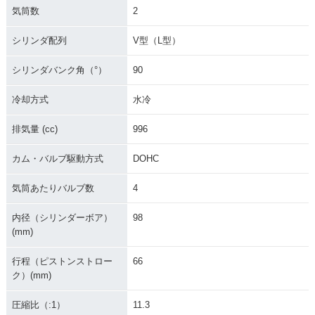
気筒数
2
シリンダ配列
V型（L型）
シリンダバンク角（°）
90
冷却方式
水冷
排気量 (cc)
996
カム・バルブ駆動方式
DOHC
気筒あたりバルブ数
4
内径（シリンダーボア）
98
(mm)
行程（ピストンストロー
66
ク）(mm)
圧縮比（:1）
11.3