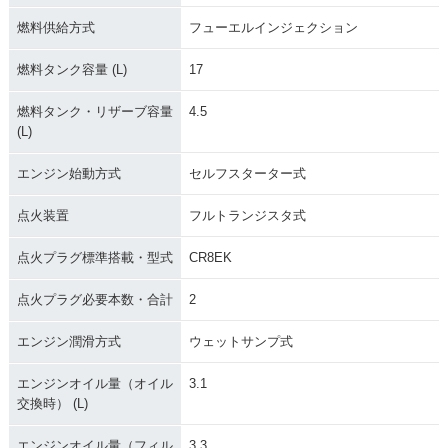
燃料供給方式
フューエルインジェクション
燃料タンク容量 (L)
17
燃料タンク・リザーブ容量
4.5
(L)
エンジン始動方式
セルフスターター式
点火装置
フルトランジスタ式
点火プラグ標準搭載・型式
CR8EK
点火プラグ必要本数・合計
2
エンジン潤滑方式
ウェットサンプ式
エンジンオイル量（オイル
3.1
交換時） (L)
エンジンオイル量（フィル
3.3