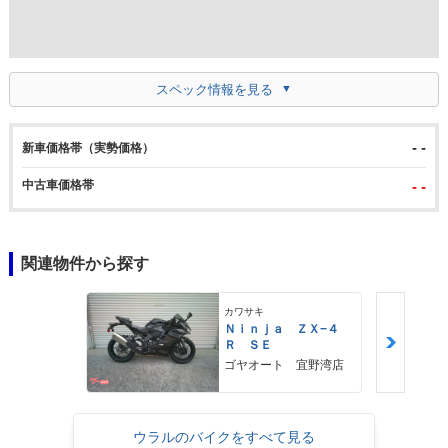
スペック情報を見る
- -
新車価格帯（実勢価格）
中古車価格帯
- -
関連物件から探す
カワサキ
Ｎｉｎｊａ ＺＸ−４
Ｒ ＳＥ
ゴヤオート 宜野湾店
ウラルのバイクをすべて見る