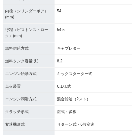
内径（シリンダーボア）
54
(mm)
行程（ピストンストロー
54.5
ク）(mm)
燃料供給方式
キャブレター
燃料タンク容量 (L)
8.2
エンジン始動方式
キックスターター式
点火装置
C.D.I.式
エンジン潤滑方式
混合給油（2スト）
クラッチ形式
湿式・多板
変速機形式
リターン式・6段変速