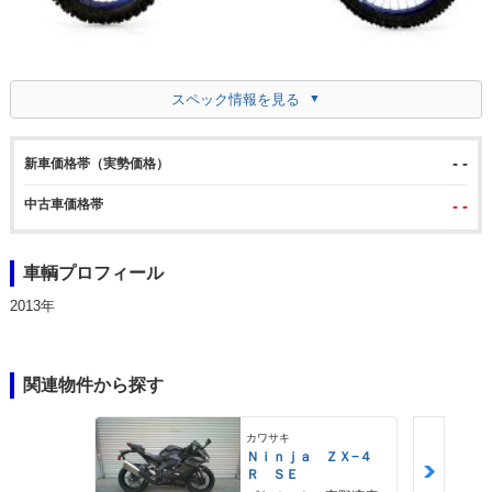
スペック情報を見る
- -
新車価格帯（実勢価格）
中古車価格帯
- -
車輌プロフィール
2013年
関連物件から探す
カワサキ
Ｎｉｎｊａ ＺＸ−４
Ｒ ＳＥ