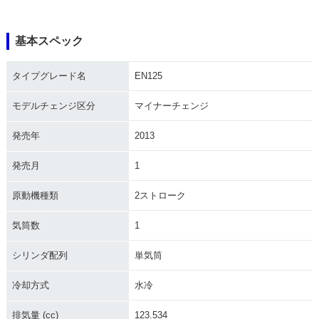
基本スペック
タイプグレード名
EN125
モデルチェンジ区分
マイナーチェンジ
発売年
2013
発売月
1
原動機種類
2ストローク
気筒数
1
シリンダ配列
単気筒
冷却方式
水冷
排気量 (cc)
123.534