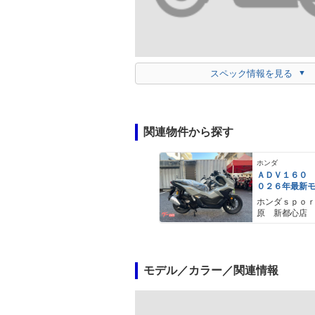
スペック情報を見る
関連物件から探す
ホンダ
ＡＤＶ１６０
０２６年最新
ールスモーキ
ホンダｓｐｏ
スマートキー
原 新都心店
メットイン 
ｙｐｅ−Ｃ装備
モデル／カラー／関連情報