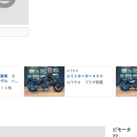
カワサキ
 新車 ２
エリミネーター４００
モデル パ
カワサキ プラザ那覇
ーグレー
ｒｔｓ池
 ２９Ｌ
ＵＳＢ Ｔ
ビモータ
Z2