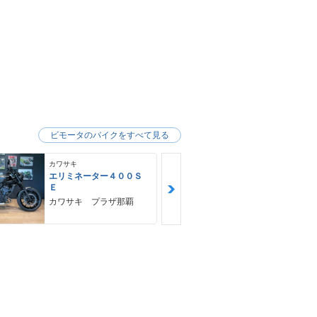
ビモータのバイクをすべて見る
カワサキ
カワサキ
エリミネーター４００Ｓ
Ｎｉｎｊａ 
Ｅ
ＳＥ
カワサキ プラザ那覇
ゴヤオート 