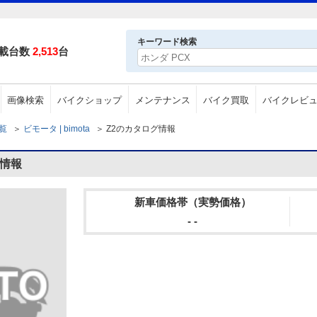
キーワード検索
載台数
2,513
台
画像検索
バイクショップ
メンテナンス
バイク買取
バイクレビ
一覧
＞
ビモータ | bimota
＞
Z2のカタログ情報
グ情報
新車価格帯（実勢価格）
- -