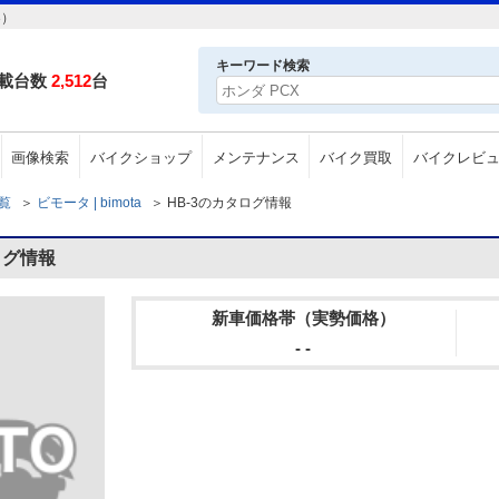
3）
キーワード検索
載台数
2,512
台
画像検索
バイクショップ
メンテナンス
バイク買取
バイクレビ
一覧
＞
ビモータ | bimota
＞
HB-3のカタログ情報
ログ情報
新車価格帯（実勢価格）
- -