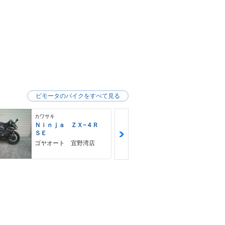
ビモータのバイクをすべて見る
カワサキ
カワサキ
Ｎｉｎｊａ ＺＸ−４Ｒ
Ｚ９００ＲＳ
ＳＥ
カワサキ プ
ゴヤオート 宜野湾店