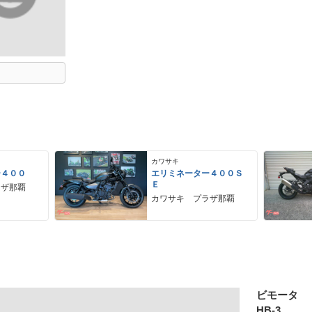
カワサキ
ー４００
エリミネーター４００Ｓ
Ｅ
ラザ那覇
カワサキ プラザ那覇
ビモータ
HB-3