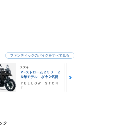
ファンティックのバイクをすべて見る
スズキ
スズキ
Ｖ−ストローム２５０ ２
Ｖ−ストロー
６年モデル 水冷２気筒
６年モデル 
エンジン ＬＥＤヘッド
エンジン Ｌ
ＹＥＬＬＯＷ ＳＴＯＮ
神里自転車店
ライト標準装備
ライト標準装
Ｅ
ック