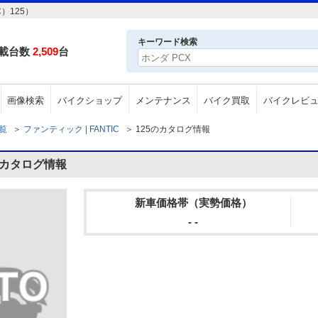
）125）
キーワード検索
載台数
2,509
台
画像検索
バイクショップ
メンテナンス
バイク買取
バイクレビ
一覧
＞
ファンティック | FANTIC
＞
125のカタログ情報
のカタログ情報
新車価格帯（実勢価格）
- -