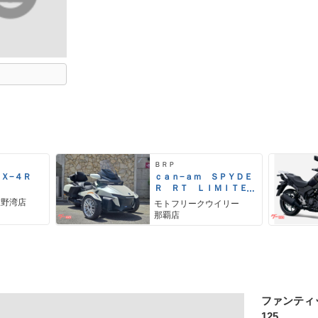
ＢＲＰ
ＺＸ−４Ｒ
ｃａｎ−ａｍ ＳＰＹＤＥ
Ｒ ＲＴ ＬＩＭＩＴＥ
Ｄ
宜野湾店
モトフリークウイリー
那覇店
ファンティ
125