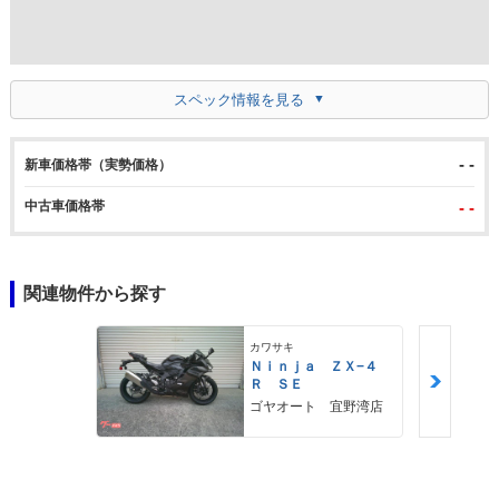
スペック情報を見る
- -
新車価格帯（実勢価格）
中古車価格帯
- -
関連物件から探す
カワサキ
Ｎｉｎｊａ ＺＸ−４
Ｒ ＳＥ
ゴヤオート 宜野湾店