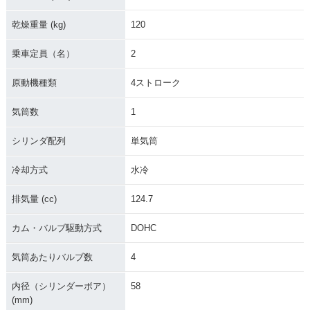
乾燥重量 (kg)
120
乗車定員（名）
2
原動機種類
4ストローク
気筒数
1
シリンダ配列
単気筒
冷却方式
水冷
排気量 (cc)
124.7
カム・バルブ駆動方式
DOHC
気筒あたりバルブ数
4
内径（シリンダーボア）
58
(mm)