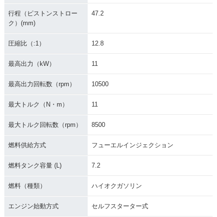
行程（ピストンストロー
47.2
ク）(mm)
圧縮比（:1）
12.8
最高出力（kW）
11
最高出力回転数（rpm）
10500
最大トルク（N・m）
11
最大トルク回転数（rpm）
8500
燃料供給方式
フューエルインジェクション
燃料タンク容量 (L)
7.2
燃料（種類）
ハイオクガソリン
エンジン始動方式
セルフスターター式