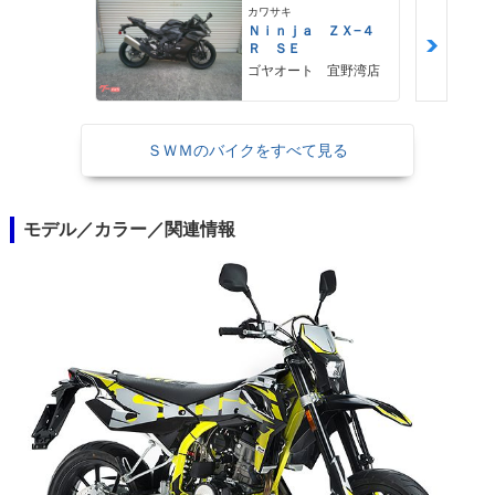
カワサキ
Ｎｉｎｊａ ＺＸ−４
Ｒ ＳＥ
ゴヤオート 宜野湾店
ＳＷＭのバイクをすべて見る
モデル／カラー／関連情報