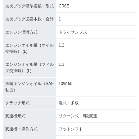
点火プラグ標準搭載・型式
CR8E
点火プラグ必要本数・合計
1
エンジン潤滑方式
ドライサンプ式
エンジンオイル量（オイル
1.2
交換時） (L)
エンジンオイル量（フィル
1.3
タ交換時） (L)
推奨エンジンオイル（SAE
10W-50
粘度）
クラッチ形式
湿式・多板
変速機形式
リターン式・6段変速
変速機・操作方式
フットシフト